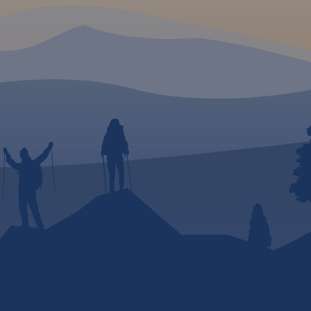
o
rakcje,
punkty
h,
brazowe,
e
ia e-