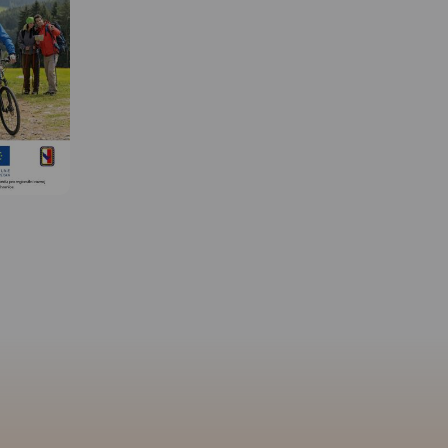
 W
MAPA TURYSTYCZNA W
MAPA TURYSTYCZNA W
APLIKACJI TRASEO
APLIKACJI TRASEO
za
zono
 turyście,
Mapa turystyczna przedstawia
Mapa turystyczna prze
 granice
obszar Ziemi Kłodzkiej (polska
obszar Ziemi Kłodzkiej 
ych. W
część Euroregionu Glacensis) z
część Euroregionu Glace
isano
naniesioną siecią nowych
naniesioną siecią nowy
 aktualne
szlaków rowerowych
szlaków rowerowych
ieszych,
Singletrack Glacensis,
Singletrack Glacensis,
skich i
znajdujących się w Górach
znajdujących się w Gór
Bardzkich, Złotych i Masywie
Bardzkich, Złotych i Ma
ozwoli
Śnieżnika. Szlaki prowadzą z
Śnieżnika. Szlaki prowa
wycieczkę.
Przeł. Wilcza przez Bardo, Złoty
Przeł. Wilcza przez Bard
zych podano
Stok, Lądek-Zdrój, Stronie
Stok, Lądek-Zdrój, Stron
czas