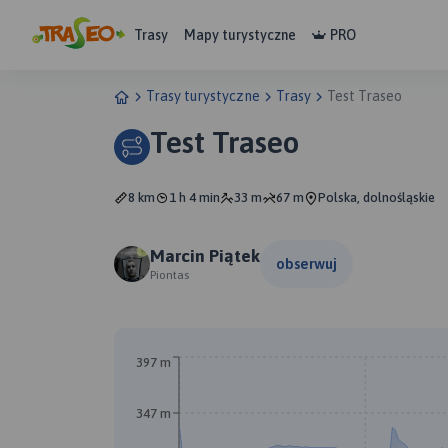
Trasy
Mapy turystyczne
PRO
Trasy turystyczne
Trasy
Test Traseo
Test Traseo
8 km
1 h 4 min
33 m
67 m
Polska, dolnośląskie
Marcin Piątek
obserwuj
Piontas
397 m
347 m