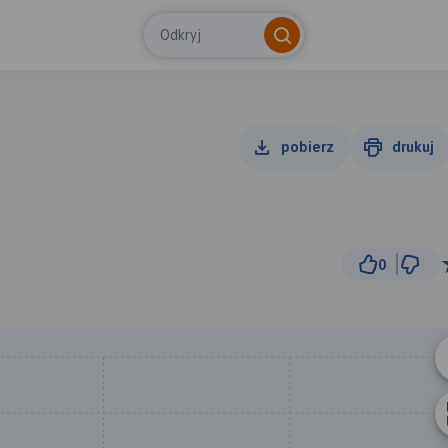
Odkryj
pobierz
drukuj
0
500 m
© Traseo Map
© OpenMapTiles
© OpenStreetMap cont
B
A