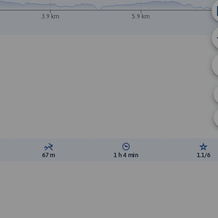
3.9 km
5.9 km
ewyższeń:
Suma spadków:
Średni czas potrzebny na pokon
Ocen
67 m
1 h 4 min
1.1/6