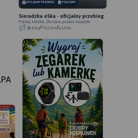
OFICJALNY PRZEBIEG
POLECAMY
Sieradzka eSka - oficjalny przebieg
Polska, łódzkie, Złoczew, powiat sieradzki
6/6
95,3 km
172m
APA