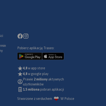
ci
rmin
Pobierz aplikację Traseo:
ny
4,8
w app store
4,8
w google play
Prawie
2 miliony
aktywnych
użytkowników
1.5 miliona
pobrań aplikacji
Stworzone z serduchem
W Polsce