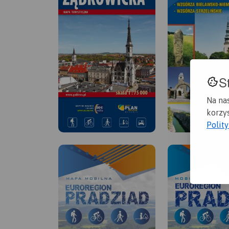
S
Na na
korzys
Polit