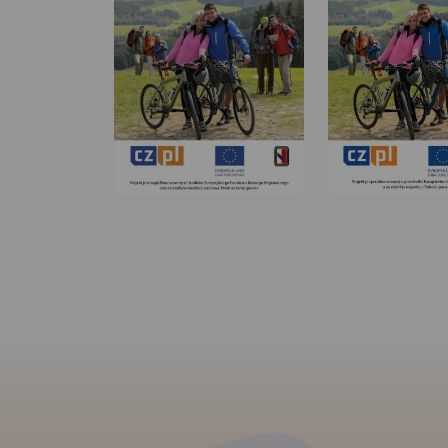
MAPA TURYSTYCZNA W
MAPA TURYSTYCZNA
APLIKACJI TRASEO
APLIKACJI TRASEO
Mapa jest w zasięgu: od
Na mapie Przedgór
Kłodzka do Nysy, na północ do
Sudeckiego zaznac
Strzelina i Dzierżoniowa.
informacje przydatne
Opracowanie zawiera
jak zabytki, noclegi,
informacje niezbędne każdemu
obszarów chronion
turyście m.in. położenie
miejscowościach op
zabytków, bazę noclegową
nazwy ulic. Podano
oraz przebieg wszystkich
przebiegi szlaków p
szlaków pieszych, ścieżek
rowerowych, narciar
dydaktycznych, tras
konnych, łącznie z
rowerowych oraz modnych
kilometrażem, co p
ostatnio Singletraków. Dla
łatwiej zaplanować 
łatwego czytania podano ich
Przy szlakach pies
długości. Mapa opisana na
także orientacyjny 