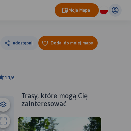
Moja Mapa
udostępnij
Dodaj do mojej mapy
1.1/6
ributors
Trasy, które mogą Cię
zainteresować