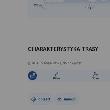
297 m
0 m
1.9 km
CHARAKTERYSTYKA TRASY
2014-09-06
Polska, dolnośląskie
Długość trasy:
Suma prz
8 km
33 m
dojazd
umieść