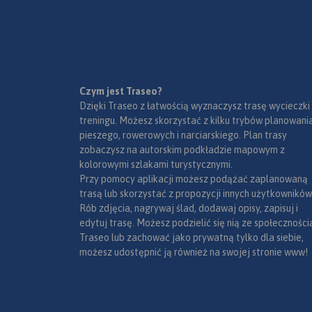
czeskiej okresy Jesenik i Bruntal.
Specjalnie opracowany
podkład kartograficzny
zawiera niezbędne informacje
do uprawiania aktywnej
turystyki w transgranicznym
Czym jest Traseo?
Mapa została wykonana w
regionie: szlaki piesze, konne,
Dzięki Traseo z łatwością wyznaczysz trasę wycieczki
ramach projektu „E-bike
trasy rowerowe oraz inne
treningu. Możesz skorzystać z kilku trybów planowania
nowoczesna turystyka”
ważne elementy infrastruktury
pieszego, rowerowych i narciarskiego. Plan trasy
współfinansowanego ze
turystycznej.
zobaczysz na autorskim podkładzie mapowym z
środków Europejskiego
kolorowymi szlakami turystycznymi.
Funduszu Rozwoju
Przy pomocy aplikacji możesz podążać zaplanowaną
Regionalnego oraz ze środków
trasą lub skorzystać z propozycji innych użytkowników
budżetu państwa.
Rób zdjęcia, nagrywaj ślad, dodawaj opisy, zapisuj i
„Przekraczamy granice”.
edytuj trasę. Możesz podzielić się nią ze społeczności
Traseo lub zachować jako prywatną tylko dla siebie,
możesz udostępnić ją również na swojej stronie www!