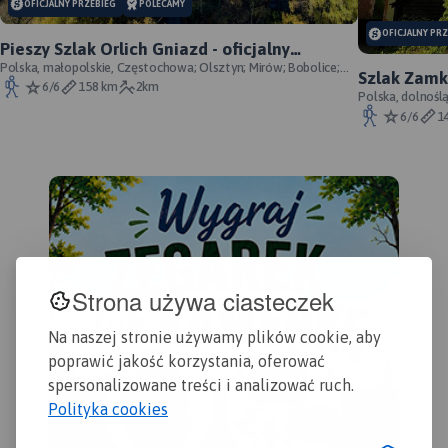
OFICJALNY PRZEBIEG
POLECAMY
OFICJALNY PR
Pieszy Szlak Orlich Gniazd - oficjalny
przebieg szlaku
Polska, małopolskie, Częstochowa; Olsztyn; Mirów; Bobolice;
Szlak Zamk
Morsko; Ogrodzieniec; Pilica; Smoleń; By
6/6
158 km
2km
przebieg
Polska, dolnośl
Śląskie, powiat 
6/6
1
MAP
APL
Map
Strona używa ciasteczek
Eur
obe
Na naszej stronie używamy plików cookie, aby
pol
poprawić jakość korzystania, oferować
str
spersonalizowane treści i analizować ruch.
opo
Polityka cookies
Jese
opr