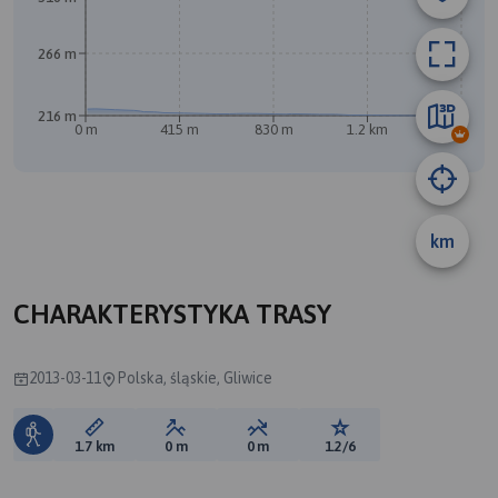
266 m
216 m
0 m
415 m
830 m
1.2 km
1.6 km
km
B
CHARAKTERYSTYKA TRASY
2013-03-11
Polska, śląskie, Gliwice
Długość trasy:
Suma przewyższeń:
Suma spadków:
Ocena trasy:
1.7 km
0 m
0 m
1.2/6