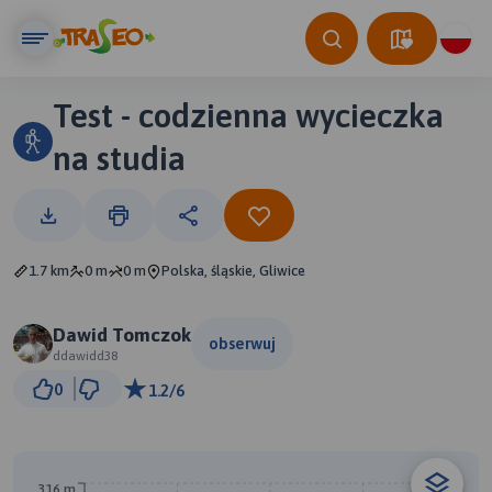
Test - codzienna wycieczka
na studia
1.7 km
0 m
0 m
Polska, śląskie, Gliwice
Dawid Tomczok
obserwuj
ddawidd38
500 m
0
1.2/6
© Traseo Map
© OpenMapTiles
© OpenStreetMap contributors
A
316 m