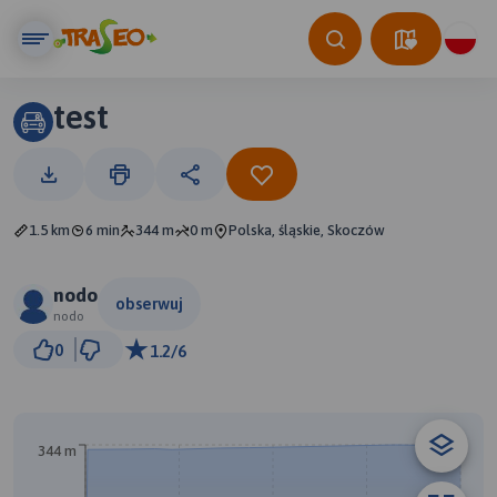
test
1.5 km
6 min
344 m
0 m
Polska, śląskie, Skoczów
nodo
obserwuj
nodo
500 m
0
1.2/6
© Traseo Map
© OpenMapTiles
© OpenStreetMap contributors
A
344 m