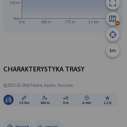
172 m
0 m
0 m
385 m
771 m
1.1 km
1.5 km
km
B
CHARAKTERYSTYKA TRASY
2013-02-28
Polska, śląskie, Skoczów
Długość trasy:
Suma przewyższeń:
Suma spadków:
Średni czas potrzebny 
Ocena tras
1.5 km
344 m
0 m
6 min
1.2/6
dojazd
umieść