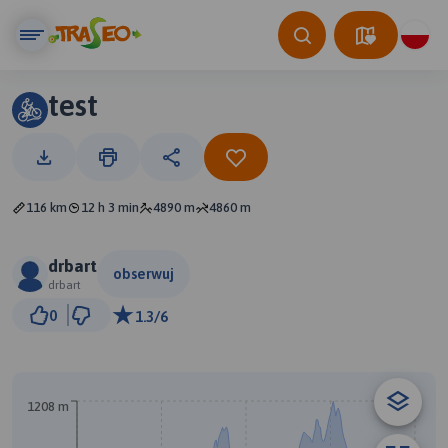
test
116 km
12 h 3 min
4890 m
4860 m
drbart
obserwuj
drbart
10 km
0
1.3/6
© Traseo Map
© OpenMapTiles
© OpenStreetMap contributors
B
1208 m