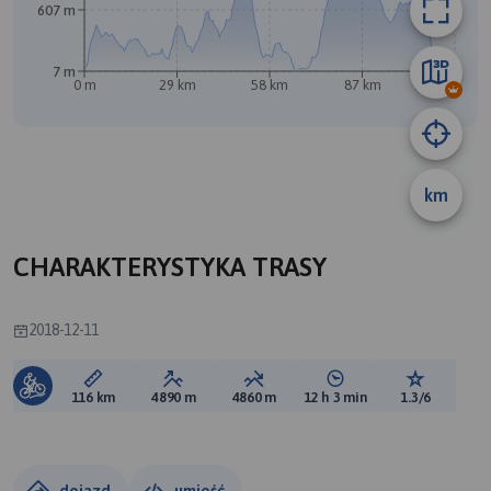
607 m
7 m
0 m
29 km
58 km
87 km
116 km
km
A
CHARAKTERYSTYKA TRASY
2018-12-11
Długość trasy:
Suma przewyższeń:
Suma spadków:
Średni czas potrzebny 
Ocena tras
116 km
4890 m
4860 m
12 h 3 min
1.3/6
dojazd
umieść