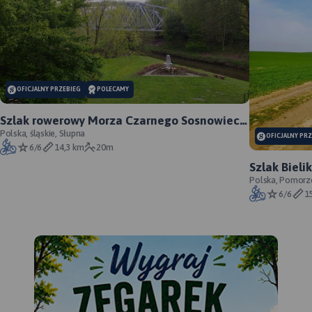
OFICJALNY PRZEBIEG
POLECAMY
Szlak rowerowy Morza Czarnego Sosnowiec -
oficjalny przebieg
Polska, śląskie, Słupna
OFICJALNY PR
6/6
14,3 km
20m
Szlak Bieli
oficjalny
Polska, Pomorz
6/6
1