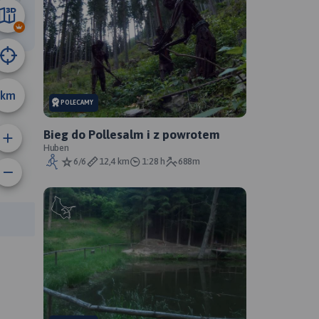
12 km
km
POLECAMY
Bieg do Pollesalm i z powrotem
Huben
6/6
12,4 km
1:28 h
688m
anie trasy:
a trasy: