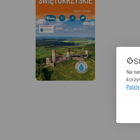
S
Na na
korzys
Polit