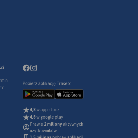
ci
rmin
Pobierz aplikację Traseo:
ny
4,8
w app store
4,8
w google play
Prawie
2 miliony
aktywnych
użytkowników
1.5 miliona
pobrań aplikacji