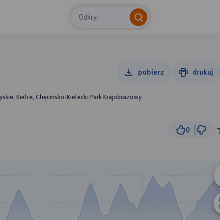
Odkryj
pobierz
drukuj
yskie, Kielce, Chęcińsko-Kielecki Park Krajobrazowy
0
300 
© Traseo Map
© OpenMapTiles
© OpenStreetMap cont
B
A