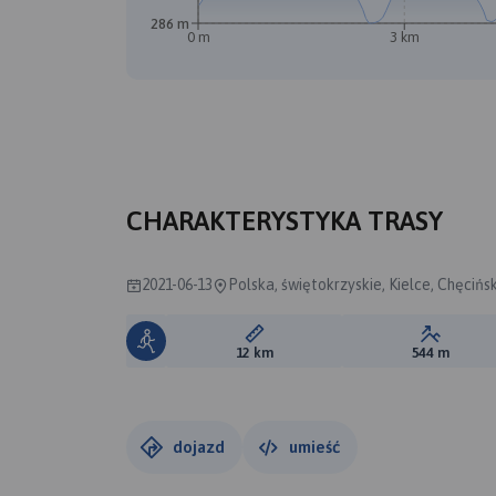
286 m
0 m
3 km
CHARAKTERYSTYKA TRASY
2021-06-13
Polska, świętokrzyskie, Kielce, Chęciń
Długość trasy:
Suma prz
12 km
544 m
dojazd
umieść