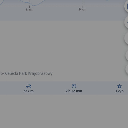
6 km
9 km
sko-Kielecki Park Krajobrazowy
ewyższeń:
Suma spadków:
Średni czas potrzebny na pokon
Ocen
537 m
2 h 22 min
1.2/6