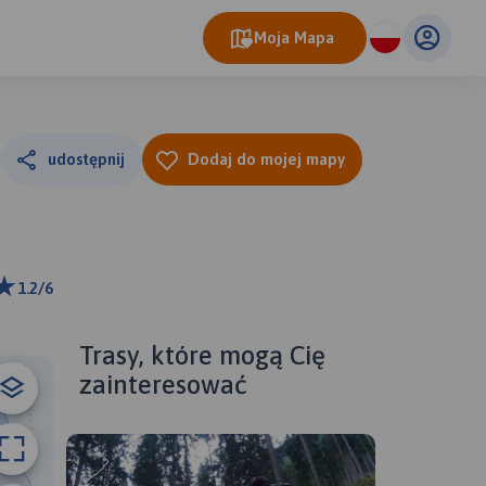
Moja Mapa
udostępnij
Dodaj do mojej mapy
1.2/6
m
ributors
Trasy, które mogą Cię
zainteresować