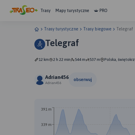
Trasy
Mapy turystyczne
PRO
Trasy turystyczne
Trasy biegowe
Telegraf
Telegraf
12 km
2 h 22 min
544 m
537 m
Polska, świętokrz
Adrian456
obserwuj
Adrian456
391 m
339 m