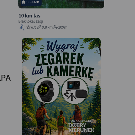
POLECAMY
10 km las
Brak lokalizacji
6/6
9,8 km
209m
APA