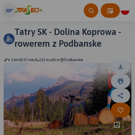
Tatry SK - Dolina Koprowa -
rowerem z Podbanske
6.3 km
57 min
222 m
0 m
Podbanske