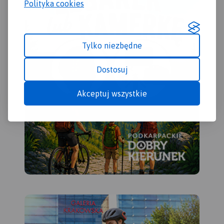
Polityka cookies
uzyskania wrażenia
plastyczności rzeźby terenu
oraz przedstawiono
informacje przydatne
Tylko niezbędne
turystom w wysokich górach,
m.in. miejsca zejścia lawin i
Dostosuj
łańcuchy. Mapa zawiera
także: plan Zakopanego
Akceptuj wszystkie
(1:18'500), informator o
Tatrach i Tatrzańskim Parku
Narodowym, mapę
grzbietową Tatr Polskich oraz
szereg panoram Tatr z
opisanymi szczytami. Treść
mapy była konsultowana z
pracownikami Tatrzańskiego
Parku
Narodowego. Mapę offline
można zakupić w aplikacji
Traseo na urządzenia
mobilne.
Rok wydania 2019