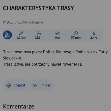
CHARAKTERYSTYKA TRASY
2018-09-19
Podbanske
Długość trasy:
Suma przewyższeń:
Suma spadków:
Średni czas potrzebny 
Ocena tras
6.3 km
222 m
0 m
57 min
2.4/6
Trasa rowerowa przez Dolinę Koprową z Podbanske / Tatry
Słowackie.
Trasa latwa, nie potrzebny nawet rower MTB
dojazd
umieść
Komentarze