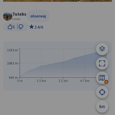
Tuteks
obserwuj
tuteks
1 km
1
2.4/6
© Traseo Map
© OpenMapTiles
© OpenStreetMap contributors
B
1193 m
1081 m
969 m
0 m
1.5 km
3.1 km
4.7 km
6.3 km
km
A