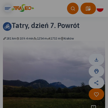
Tatry, dzień 7. Powrót
181 km
10 h 4 min
1254 m
1732 m
Kraków