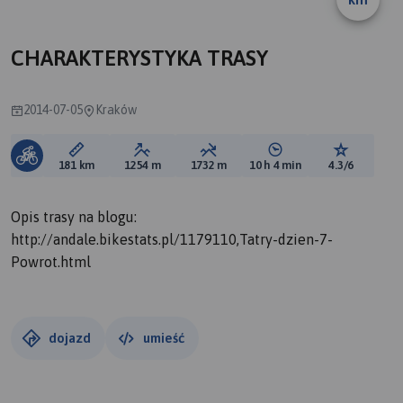
A
CHARAKTERYSTYKA TRASY
2014-07-05
Kraków
Długość trasy:
Suma przewyższeń:
Suma spadków:
Średni czas potrzebny 
Ocena tras
181 km
1254 m
1732 m
10 h 4 min
4.3/6
Opis trasy na blogu:
http://andale.bikestats.pl/1179110,Tatry-dzien-7-
Powrot.html
dojazd
umieść