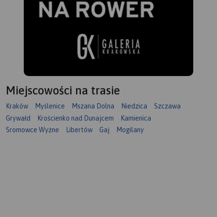
Miejscowości na trasie
Kraków
Myślenice
Mszana Dolna
Niedzica
Szczawa
Grywałd
Krościenko nad Dunajcem
Kamienica
Sromowce Wyżne
Libertów
Gaj
Mogilany