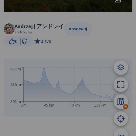
Andrzej | アンドレイ
obserwuj
andrzej.aa
30 km
0
4.3/6
© Traseo Map
© OpenMapTiles
© OpenStreetMap contributors
B
968 m
585 m
201 m
0 m
45 km
90 km
136 km
181 km
km