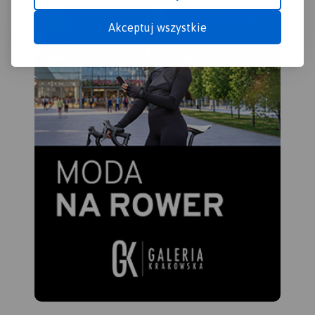
moż
Akceptuj wszystkie
Tra
mob