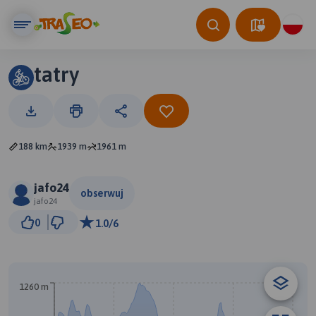
tatry
188 km
1939 m
1961 m
jafo24
obserwuj
jafo24
10 km
0
1.0/6
© Traseo Map
© OpenMapTiles
© OpenStreetMap contributors
1260 m