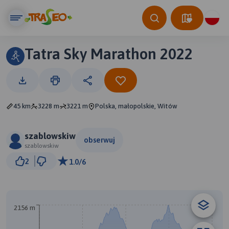
Tatra Sky Marathon 2022
45 km
3228 m
3221 m
Polska, małopolskie, Witów
szablowskiw
obserwuj
szablowskiw
3 km
2
1.0/6
© Traseo Map
© OpenMapTiles
© OpenStreetMap contributors
B
A
2156 m