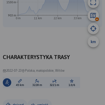
1530 m
903 m
0 m
11 km
22 km
33 km
45 km
km
CHARAKTERYSTYKA TRASY
2022-07-23
Polska, małopolskie, Witów
Długość trasy:
Suma przewyższeń:
Suma spadków:
Ocena trasy:
45 km
3228 m
3221 m
1.0/6
dojazd
umieść