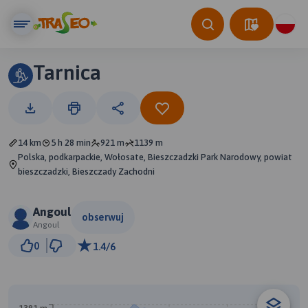
Tarnica
14 km
5 h 28 min
921 m
1139 m
Polska, podkarpackie, Wołosate, Bieszczadzki Park Narodowy, powiat
bieszczadzki, Bieszczady Zachodni
Angoul
obserwuj
Angoul
1 km
0
1.4/6
© Traseo Map
© OpenMapTiles
© OpenStreetMap contributors
B