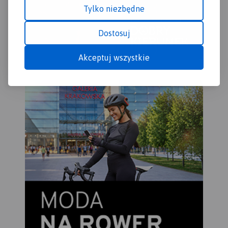
Tylko niezbędne
zaw
pas
gór
Dostosuj
mie
poł
Akceptuj wszystkie