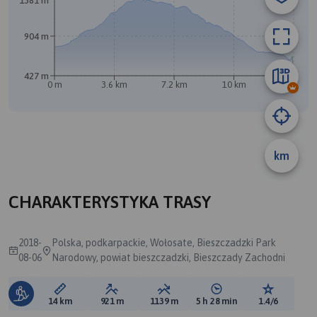
1381 m
904 m
427 m
0 m
3.6 km
7.2 km
10 km
14 km
km
A
CHARAKTERYSTYKA TRASY
2018-
Polska, podkarpackie, Wołosate, Bieszczadzki Park
08-06
Narodowy, powiat bieszczadzki, Bieszczady Zachodni
Długość trasy:
Suma przewyższeń:
Suma spadków:
Średni czas potrzebny 
Ocena tras
14 km
921 m
1139 m
5 h 28 min
1.4/6