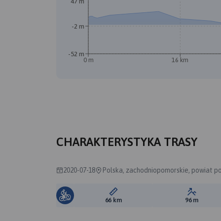
47 m
-2 m
-52 m
0 m
16 km
CHARAKTERYSTYKA TRASY
2020-07-18
Polska, zachodniopomorskie, powiat po
Długość trasy:
Suma prz
66 km
96 m