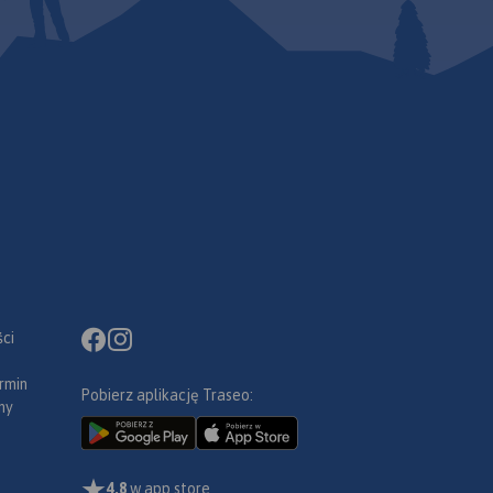
ci
rmin
Pobierz aplikację Traseo:
ny
4,8
w app store