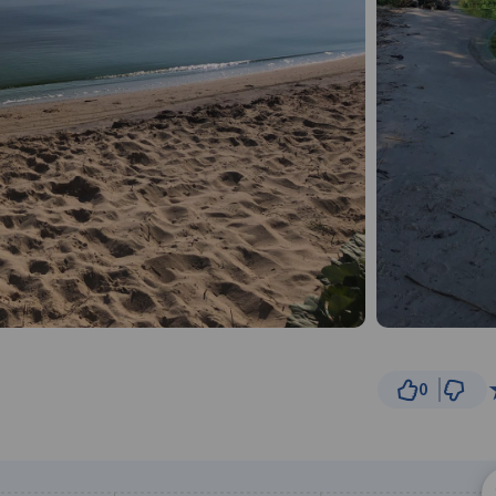
0
10 km
© Traseo Map
© OpenMapTiles
© OpenStreetMap cont