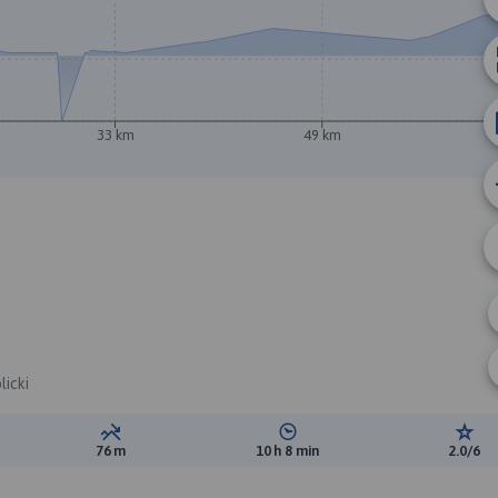
33 km
49 km
A
B
licki
ewyższeń:
Suma spadków:
Średni czas potrzebny na pokon
Ocen
76 m
10 h 8 min
2.0/6