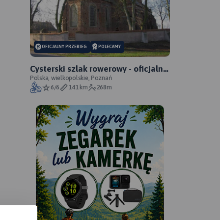
OFICJALNY PRZEBIEG
POLECAMY
Cysterski szlak rowerowy - oficjalny
przebieg
Polska, wielkopolskie, Poznań
6/6
141 km
268m