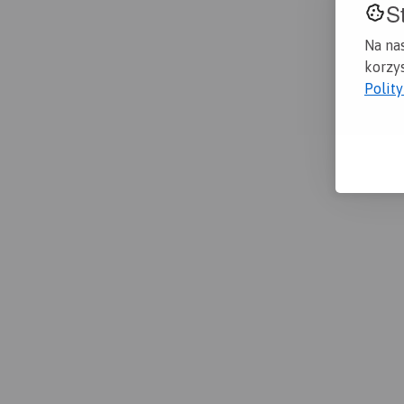
S
Na na
korzys
Polit