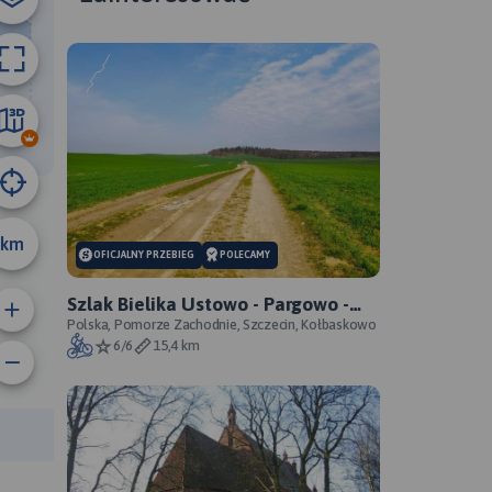
66 km
km
OFICJALNY PRZEBIEG
POLECAMY
Szlak Bielika Ustowo - Pargowo -
przebieg oficjalny
Polska, Pomorze Zachodnie, Szczecin, Kołbaskowo
6/6
15,4 km
anie trasy:
a trasy: