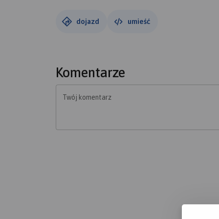
dojazd
umieść
Komentarze
Twój komentarz