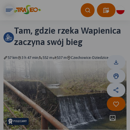
Tam, gdzie rzeka Wapienica
zaczyna swój bieg
57 km
3 h 47 min
552 m
537 m
Czechowice-Dziedzice
POLECAMY