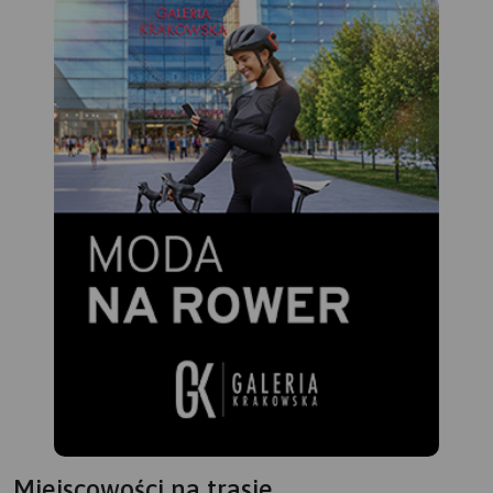
m.in. rzeźbę terenu, sieć dróg (w
obiekty noclegowe, a także
tym nazw ulic), zabudowę, a
pozostałe informacje
także treści turystyczne – szlaki
niezbędne turyście podczas
turystyczne, bazę noclegową i
wędrówek górskich.
gastronomiczną, atrakcje
turystycznye i inne elementy.
Rekomendujemy ją do
uprawiania różnych form
turystyki, także dla osób
zmotoryzowanych. Mapę offline
można zakupić w aplikacji
Traseo na urządzenia
mobilne.
Rok wydania 2024
Miejscowości na trasie