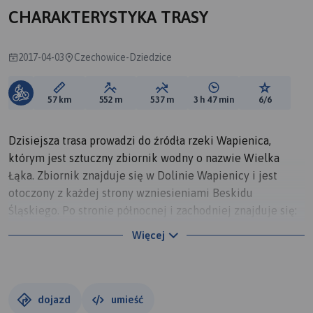
CHARAKTERYSTYKA TRASY
2017-04-03
Czechowice-Dziedzice
Długość trasy:
Suma przewyższeń:
Suma spadków:
Średni czas potrzebny 
Ocena tras
57 km
552 m
537 m
3 h 47 min
6/6
Dzisiejsza trasa prowadzi do źródła rzeki Wapienica,
którym jest sztuczny zbiornik wodny o nazwie Wielka
Łąka. Zbiornik znajduje się w Dolinie Wapienicy i jest
otoczony z każdej strony wzniesieniami Beskidu
Śląskiego. Po stronie północnej i zachodniej znajduje się:
Palenica, Wysokie i Przykra, a od południa i wschodu –
Więcej
góry: Błatnia, Stołów i Szyndzielnia.
dojazd
umieść