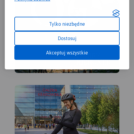
pok
poz
wyd
Tylko niezbędne
Dostosuj
Akceptuj wszystkie