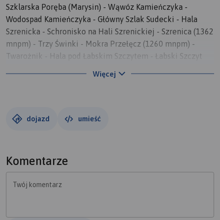
Szklarska Poręba (Marysin) - Wąwóz Kamieńczyka -
Wodospad Kamieńczyka - Główny Szlak Sudecki - Hala
Szrenicka - Schronisko na Hali Szrenickiej - Szrenica (1362
mnpm) - Trzy Świnki - Mokra Przełęcz (1260 mnpm) -
Twarożnik - Hala pod Łabskim Szczytem - Łabski Szczyt
(1472 mnpm) - Czarcia Ambona - Śnieżne Kotły - Wielki
Więcej
Szyszak (1509 mnpm) - Przełęcz pod Śmielcem (1390
mnpm) - Rozdroże pod Wielkim Szyszakiem - Ścieżka pod
Reglami - Śnieżne Kotły - Śnieżne Stawki - Schronisko
„Pod Łabskim Szczytem” - Stara Droga - Szklarska Poręba
dojazd
umieść
(Marysin)
Komentarze
Twój komentarz