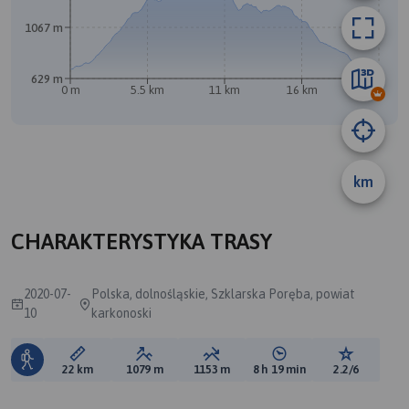
A
1067 m
629 m
0 m
5.5 km
11 km
16 km
22 km
km
CHARAKTERYSTYKA TRASY
2020-07-
Polska, dolnośląskie, Szklarska Poręba, powiat
10
karkonoski
Długość trasy:
Suma przewyższeń:
Suma spadków:
Średni czas potrzebny 
Ocena tras
22 km
1079 m
1153 m
8 h 19 min
2.2/6