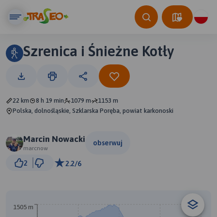
Szrenica i Śnieżne Kotły
22 km
8 h 19 min
1079 m
1153 m
Polska, dolnośląskie, Szklarska Poręba, powiat karkonoski
Marcin Nowacki
obserwuj
marcnow
2 km
2
2.2/6
© Traseo Map
© OpenMapTiles
© OpenStreetMap contributors
B
1505 m