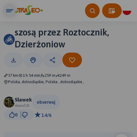
szosą przez Roztocznik,
Dzierżoniow
37 km
1 h 54 min
259 m
249 m
Polska, dolnośląskie, Polska , dolnośląskie ,
Sławek
obserwuj
slawo525
3 km
0
1.4/6
© Traseo Map
© OpenMapTiles
© OpenStreetMap contributors