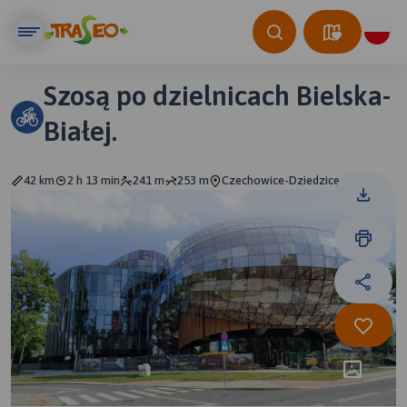
Szosą po dzielnicach Bielska-
Białej.
42 km
2 h 13 min
241 m
253 m
Czechowice-Dziedzice