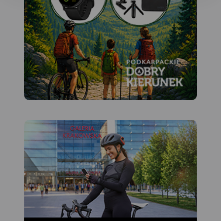
m.in. rzeźbę terenu, sieć dróg (w
tym nazw ulic), zabudowę, a
także treści turystyczne – szlaki
turystyczne, bazę noclegową i
gastronomiczną, atrakcje
turystycznye i inne elementy.
Rekomendujemy ją do
uprawiania różnych form
turystyki, także dla osób
zmotoryzowanych. Mapę offline
można zakupić w aplikacji
Traseo na urządzenia
mobilne.
Rok wydania 2024