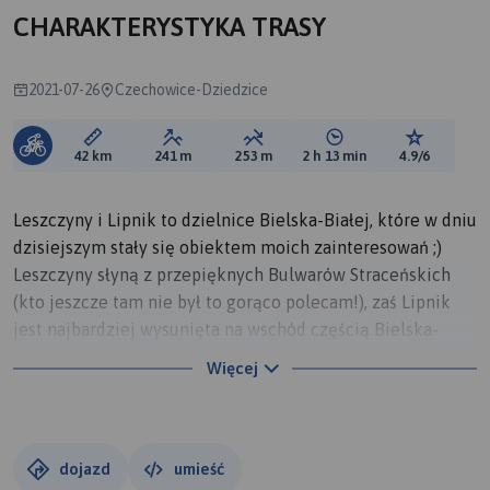
CHARAKTERYSTYKA TRASY
2021-07-26
Czechowice-Dziedzice
Długość trasy:
Suma przewyższeń:
Suma spadków:
Średni czas potrzebny 
Ocena tras
42 km
241 m
253 m
2 h 13 min
4.9/6
Leszczyny i Lipnik to dzielnice Bielska-Białej, które w dniu
dzisiejszym stały się obiektem moich zainteresowań ;)
Leszczyny słyną z przepięknych Bulwarów Straceńskich
(kto jeszcze tam nie był to gorąco polecam!), zaś Lipnik
jest najbardziej wysunięta na wschód częścią Bielska-
Białej.
Więcej
I chociaż trasa przebiega głównymi drogami, to poza
szczytem jedzie się szybko i bardzo przyjemnie.
dojazd
umieść