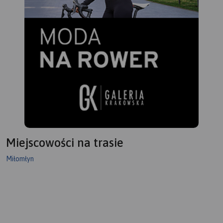
posługuje się gwarami
kociewskimi.
Miejscowości na trasie
Miłomłyn