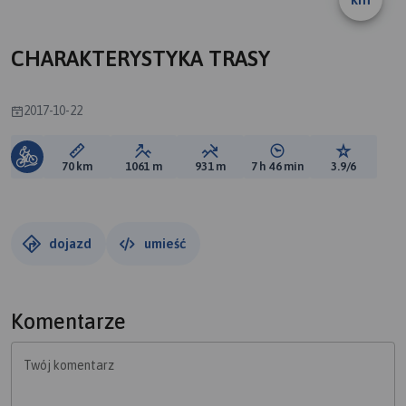
CHARAKTERYSTYKA TRASY
2017-10-22
Długość trasy:
Suma przewyższeń:
Suma spadków:
Średni czas potrzebny 
Ocena tras
70 km
1061 m
931 m
7 h 46 min
3.9/6
dojazd
umieść
Komentarze
Twój komentarz