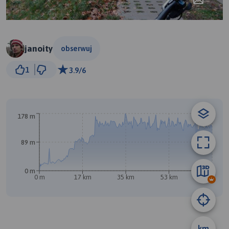
janoity
obserwuj
10 km
1
3.9/6
© Traseo Map
© OpenMapTiles
© OpenStreetMap contributors
A
178 m
89 m
0 m
0 m
17 km
35 km
53 km
70 km
B
km