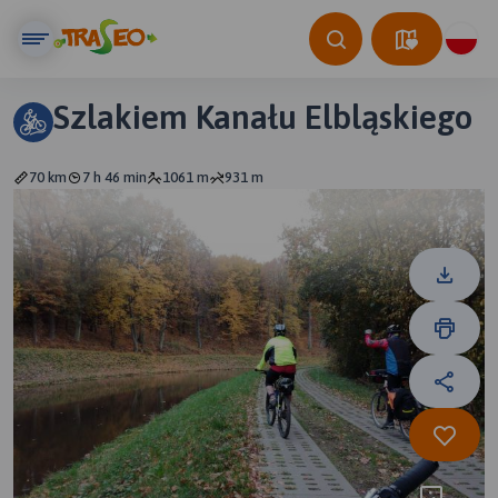
Szlakiem Kanału Elbląskiego
70 km
7 h 46 min
1061 m
931 m