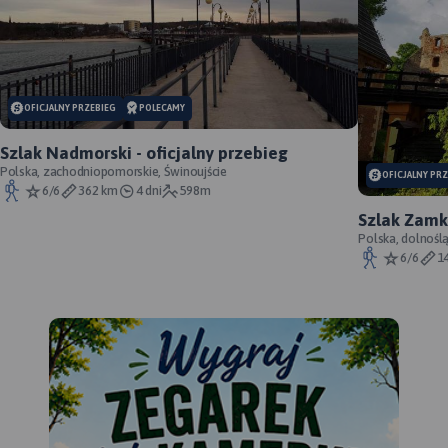
OFICJALNY PRZEBIEG
POLECAMY
Szlak Nadmorski - oficjalny przebieg
Polska, zachodniopomorskie, Świnoujście
OFICJALNY PR
6/6
362 km
4 dni
598m
Szlak Zamk
przebieg
Polska, dolnośl
Śląskie, powiat 
6/6
1