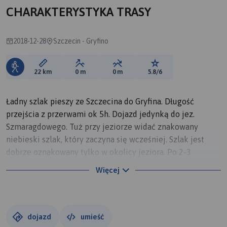
CHARAKTERYSTYKA TRASY
2018-12-28
Szczecin - Gryfino
Długość trasy:
Suma przewyższeń:
Suma spadków:
Ocena trasy:
22 km
0 m
0 m
5.8/6
Ładny szlak pieszy ze Szczecina do Gryfina. Długość
przejścia z przerwami ok 5h. Dojazd jedynką do jez.
Szmaragdowego. Tuż przy jeziorze widać znakowany
niebieski szlak, który zaczyna się wcześniej. Szlak jest
dobrze oznakowany tylko w okolicy jeziora. Po 2-3
kilometrach znaki są nieodnowione, a dalej w
Więcej
najważniejszych punktach brak znaków. PTTK tradycyjnie
odwaliło prowizorkę. Na wielu skrzyżowaniach dróg brak
jakichkolwiek oznaczeń. Przejście konieczne z mapą.
Przydatne na terenie lasu tablice z mapami i ciekawym
dojazd
umieść