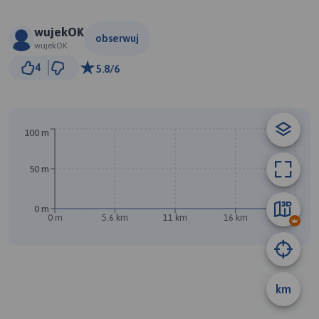
wujekOK
obserwuj
wujekOK
5 km
4
5.8/6
© Traseo Map
© OpenMapTiles
© OpenStreetMap contributors
A
100 m
50 m
0 m
0 m
5.6 km
11 km
16 km
22 km
km
B