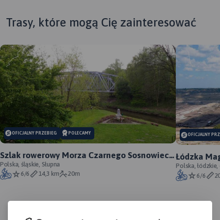
Trasy, które mogą Cię zainteresować
OFICJALNY PRZEBIEG
POLECAMY
OFICJALNY PR
MAPA TURYSTYCZNA W
Szlak rowerowy Morza Czarnego Sosnowiec -
Łódzka Mag
APLIKACJI TRASEO
oficjalny przebieg
Polska, śląskie, Słupna
Polska, łódzkie,
6/6
14,3 km
20m
6/6
2
Szlak Orlich Gniazd to
„rowerowy klasyk”. Jest
jednym z najbardziej
rozpoznawalnych szlaków