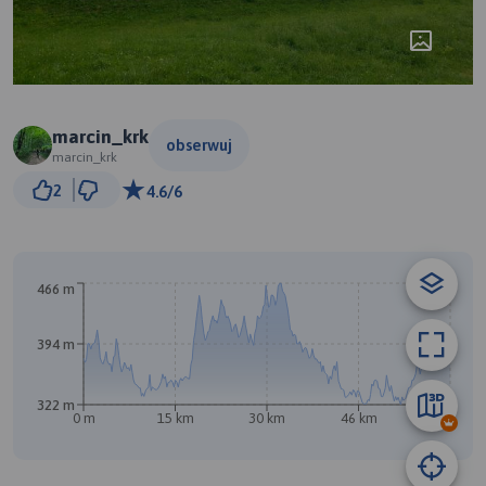
marcin_krk
obserwuj
marcin_krk
5 km
2
4.6/6
© Traseo Map
© OpenMapTiles
© OpenStreetMap contributors
466 m
394 m
322 m
0 m
15 km
30 km
46 km
61 km