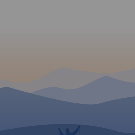
planowanie przejazdu
zaproponowaliśmy gotowe
rozwiązania podziału trasy
szlaku na etapy dzienne,
wskazując miejscowości
wraz z listą noclegów, gdzie
najlepiej zrobić odpoczynek.
Mając na uwadze
nastawienie i możliwości
kondycyjne rowerzystów - od
sportowego po zupełnie
rekreacyjną turystykę
rowerową-
zaproponowaliśmy do
wyboru podział trasy na: 2-3-
4-5 etapów
dziennych. Mapę offline
można zakupić w aplikacji
Traseo na urządzenia
mobilne.
Rok wydania 2020