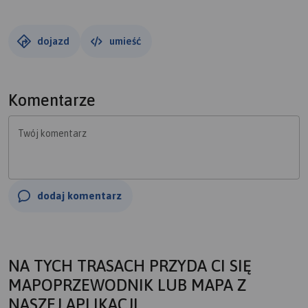
ktoś kto lubi kontakt z naturą będzie zachwycony.
Niewątpliwą zaletą będzie także to że 90% trasy jedzie
się w terenach gęsto zalesionych, można spokojnie jechać
dojazd
umieść
w upalny dzień i upał nie będzie dawał się tak mocno we
znaki. Bardzo smaczne burgery na przeciwko Pustyni
Błędowskiej :-)
Komentarze
Twój komentarz
dodaj komentarz
NA TYCH TRASACH PRZYDA CI SIĘ
MAPOPRZEWODNIK LUB MAPA Z
NASZEJ APLIKACJI