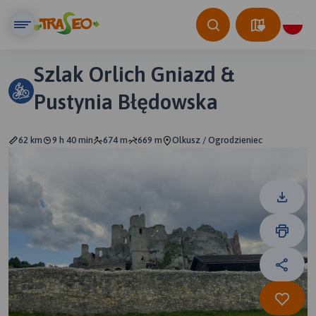
Szlak Orlich Gniazd &
Pustynia Błędowska
62 km
9 h 40 min
674 m
669 m
Olkusz / Ogrodzieniec