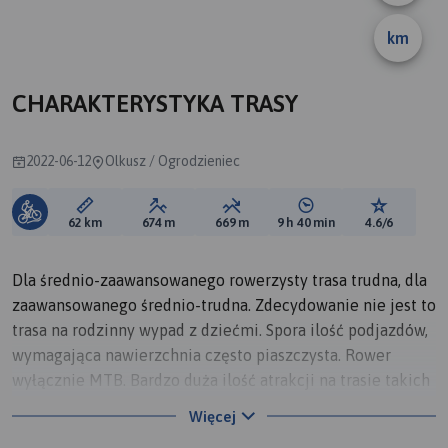
km
A
B
CHARAKTERYSTYKA TRASY
2022-06-12
Olkusz / Ogrodzieniec
Długość trasy:
Suma przewyższeń:
Suma spadków:
Średni czas potrzebny 
Ocena tras
62 km
674 m
669 m
9 h 40 min
4.6/6
Dla średnio-zaawansowanego rowerzysty trasa trudna, dla
zaawansowanego średnio-trudna. Zdecydowanie nie jest to
trasa na rodzinny wypad z dziećmi. Spora ilość podjazdów,
wymagająca nawierzchnia często piaszczysta. Rower
wyłącznie MTB. Bardzo duża ilość atrakcji na trasie takich
jak: ruiny trzech zamków, strażnica, jeziorko z plażą (super
Więcej
miejsce na odpoczynek), źródełka i ogólnie piękne widoki,