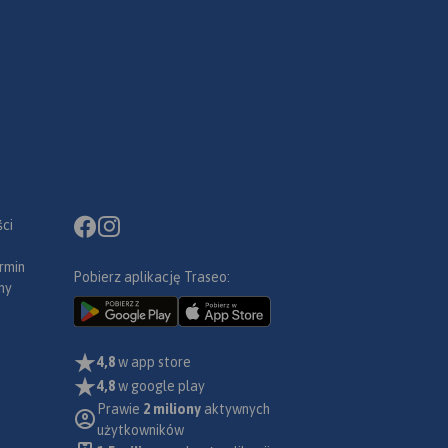
ci
rmin
Pobierz aplikację Traseo:
ny
4,8
w app store
4,8
w google play
Prawie
2 miliony
aktywnych
użytkowników