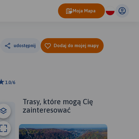
Moja Mapa
udostępnij
Dodaj do mojej mapy
1.0/6
ributors
Trasy, które mogą Cię
zainteresować