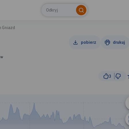
Odkryj
h Gniazd
pobierz
drukuj
ów
3
30 km
© Traseo Map
© OpenMapTiles
© OpenStreetMap cont