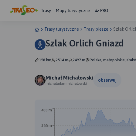
Trasy
Mapy turystyczne
PRO
Trasy turystyczne
Trasy piesze
Szlak Orlic
Szlak Orlich Gniazd
158 km
2514 m
2497 m
Polska, małopolskie, Krak
Michał Michałowski
obserwuj
michaladammichalowski
B
488 m
355 m