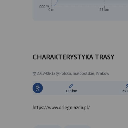
222 m
0 m
39 km
CHARAKTERYSTYKA TRASY
2019-08-12
Polska, małopolskie, Kraków
Długość trasy:
158 km
25
https://www.orlegniazda.pl/