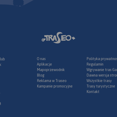
a
jące
O nas
Polityka prywatnoś
 lub
Aplikacje
Regulamin
:
Mapoprzewodnik
Wgrywanie tras Ga
Blog
Dawna wersja stro
Reklama w Traseo
Wszystkie trasy
Kampanie promocyjne
Trasy turystyczne
Kontakt
.
ą