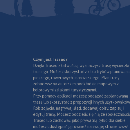
rowerowej. Aktualny na rok
zwiedzania i miejsc
2020 i szczegółowy przebieg
szczególnie interesu
szlaku pokazano na mapach,
aktywnych.
które poza pełną treścią
turystyczną, uwzględniają
istotne dla rowerzystów
informacje dotyczące rodzaju
nawierzchni dróg, którymi
przebiega szlak.
Ukształtowanie terenu
Czym jest Traseo?
wymuszające podjazdy i
Dzięki Traseo z łatwością wyznaczysz trasę wycieczki
zjazdy ilustrują profile trasy.
treningu. Możesz skorzystać z kilku trybów planowania
Informacje o trasie uzupełniają
pieszego, rowerowych i narciarskiego. Plan trasy
zwięzłe opisy techniczne.
zobaczysz na autorskim podkładzie mapowym z
Prezentację szlaku wzbogacają
kolorowymi szlakami turystycznymi.
oczywiście treści krajoznawcze,
Przy pomocy aplikacji możesz podążać zaplanowaną
wplatane w opis szlaku
trasą lub skorzystać z propozycji innych użytkowników
zgodnie z kierunkiem
Rób zdjęcia, nagrywaj ślad, dodawaj opisy, zapisuj i
poruszania się rowerzystów.
edytuj trasę. Możesz podzielić się nią ze społeczności
Całość trasy została
Traseo lub zachować jako prywatną tylko dla siebie,
podzielona na 13 arkuszy map
możesz udostępnić ją również na swojej stronie www!
(plus powiększenie fragmentu