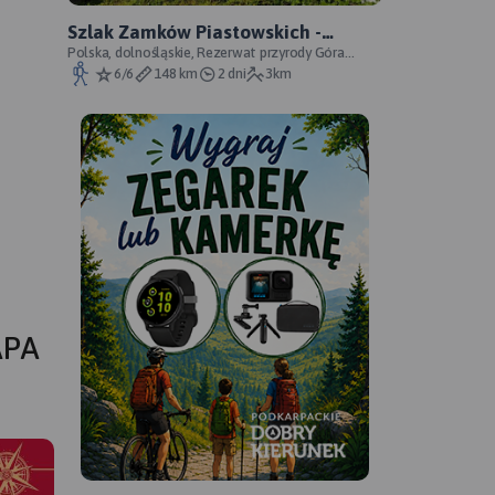
Szlak Zamków Piastowskich -
oficjalny przebieg
Polska, dolnośląskie, Rezerwat przyrody Góra
Choina, Zagórze Śląskie, powiat wałbrzyski
6/6
148 km
2 dni
3km
APA