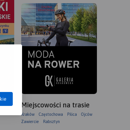
kie
Miejscowości na trasie
Kraków
Częstochowa
Pilica
Ojców
Zawiercie
Rabsztyn