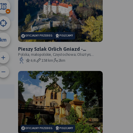
58 km
OFICJALNY PRZEBIEG
POLECAMY
km
Pieszy Szlak Orlich Gniazd -
oficjalny przebieg szlaku
Polska, małopolskie, Częstochowa; Olsztyn;
Mirów; Bobolice; Morsko; Ogrodzieniec; Pilica;
6/6
158 km
2km
Smoleń; By
rasy:
OFICJALNY PRZEBIEG
POLECAMY