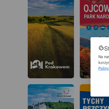
S
Na na
korzys
Polit