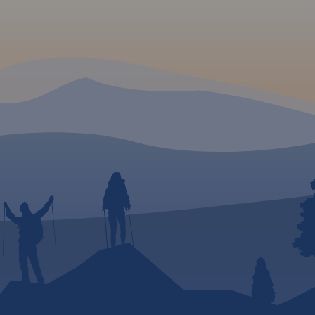
ku
ńskiego
Tereny
ormy
szystko
a rozwój
ystyka
py
 na
odzie,
Kraków
ania: