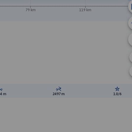
79 km
119 km
1
A
Suma przewyższeń:
Suma spadków:
Ocena t
14 m
2497 m
1.0/6