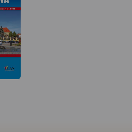
MAPA TURYSTYCZNA W
APLIKACJI TRASEO
 W
MAPA TURYSTYCZNA W
APLIKACJI TRASEO
Najnowszy Plan Krakowa,
obejmuje cały Kraków w
granicach administracyjnych
trakcyjne
Mapa Dolinki Podkrako
wraz z obrzeżami oraz część
rekreacyjne
przedstawia najciekaws
Wieliczki, Skawiny, Zabierzowa.
wa.
tereny rekreacyjne na p
Aktualny, uzupełniony plan
cowskiego
od Krakowa. Obejmuje
miasta Krakowa przedstawiono
wraz z
malownicze wąwozy i d
w skali 1:20 000.
reny
południowej części Jury
Plan prezentuje aktualną sieć
zowej na
Krakowsko-Częstochows
komunikacji publicznej oraz
y na
Jest to obszar Ojcowski
spis wszystkich ulic. Na mapie