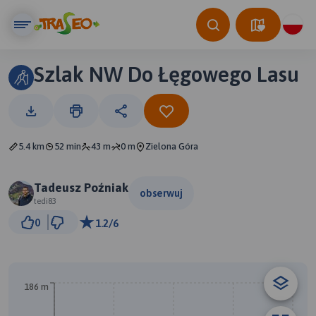
Szlak NW Do Łęgowego Lasu
5.4 km
52 min
43 m
0 m
Zielona Góra
Tadeusz Poźniak
obserwuj
tedi83
1 km
0
1.2/6
© Traseo Map
© OpenMapTiles
© OpenStreetMap contributors
B
186 m