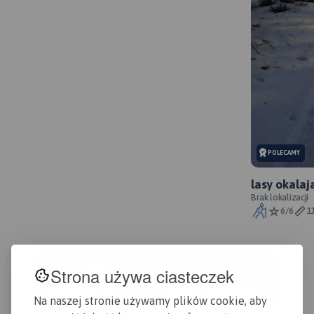
POLECAMY
lasy okala
Brak lokalizacji
6/6
1
Strona używa ciasteczek
Na naszej stronie używamy plików cookie, aby