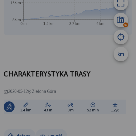
136 m
86 m
0 m
1.3 km
2.7 km
4 km
5.4 km
km
A
CHARAKTERYSTYKA TRASY
2020-05-12
Zielona Góra
Długość trasy:
Suma przewyższeń:
Suma spadków:
Średni czas potrzebny 
Ocena tras
5.4 km
43 m
0 m
52 min
1.2/6
dojazd
umieść