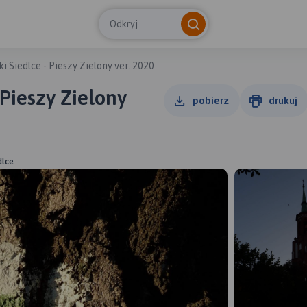
Odkryj
i Siedlce - Pieszy Zielony ver. 2020
 Pieszy Zielony
pobierz
drukuj
dlce