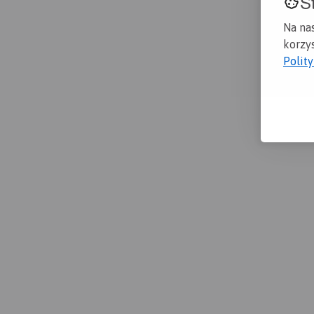
S
Na na
korzys
Polit