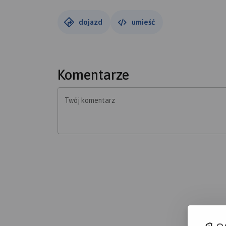
dojazd
umieść
Komentarze
Twój komentarz