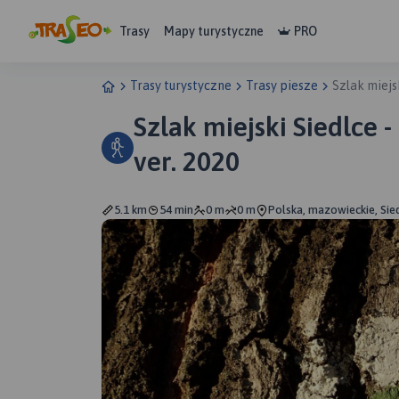
Trasy
Mapy turystyczne
PRO
Trasy turystyczne
Trasy piesze
Szlak miejsk
Szlak miejski Siedlce -
ver. 2020
5.1 km
54 min
0 m
0 m
Polska, mazowieckie, Sie