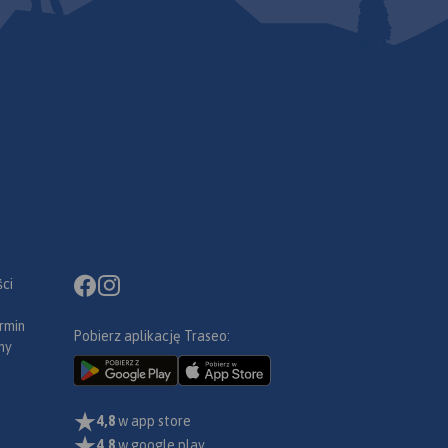
ci
rmin
Pobierz aplikację Traseo:
ny
4,8
w app store
4,8
w google play