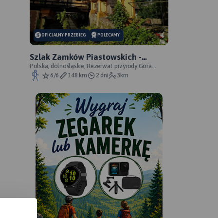
OFICJALNY PRZEBIEG
POLECAMY
Szlak Zamków Piastowskich -
oficjalny przebieg
Polska, dolnośląskie, Rezerwat przyrody Góra
Choina, Zagórze Śląskie, powiat wałbrzyski
6/6
148 km
2 dni
3km