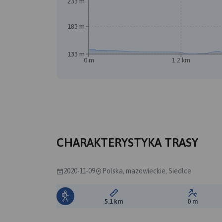
233 m
183 m
133 m
0 m
1.2 km
CHARAKTERYSTYKA TRASY
2020-11-09
Polska, mazowieckie, Siedlce
Długość trasy:
Suma prz
5.1 km
0 m