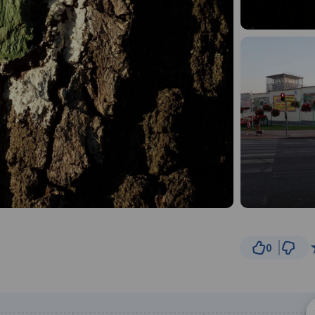
0
500 m
© Traseo Map
© OpenMapTiles
© OpenStreetMap cont