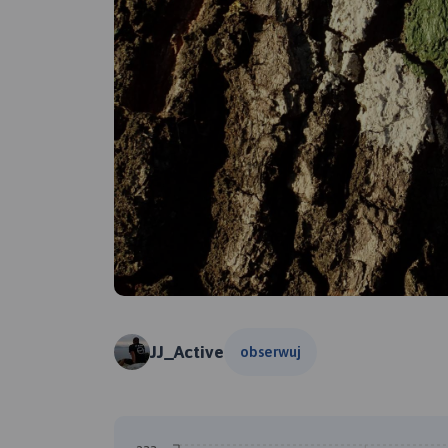
JJ_Active
obserwuj