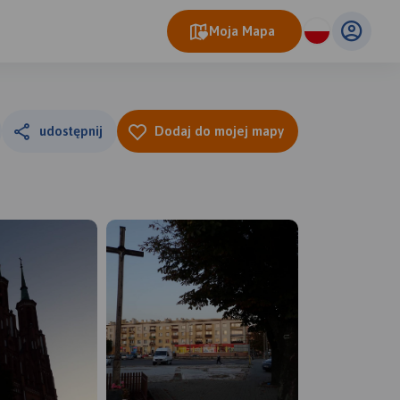
Moja Mapa
udostępnij
Dodaj do mojej mapy