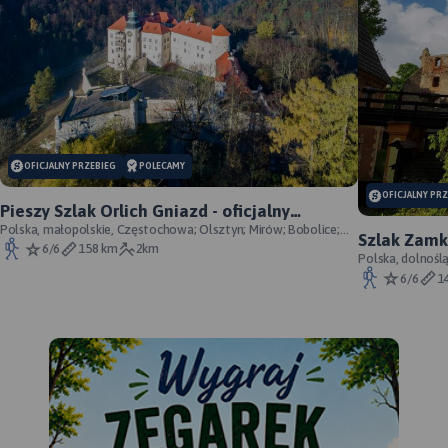
OFICJALNY PRZEBIEG
POLECAMY
OFICJALNY PR
Pieszy Szlak Orlich Gniazd - oficjalny
przebieg szlaku
Polska, małopolskie, Częstochowa; Olsztyn; Mirów; Bobolice;
Szlak Zamk
Morsko; Ogrodzieniec; Pilica; Smoleń; By
6/6
158 km
2km
przebieg
Polska, dolnośl
Śląskie, powiat 
6/6
1