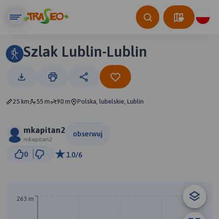
Szlak Lublin-Lublin
25 km
55 m
90 m
Polska, lubelskie, Lublin
mkapitan2
obserwuj
mkapitan2
2 km
0
1.0/6
© Traseo Map
© OpenMapTiles
© OpenStreetMap contributors
263 m