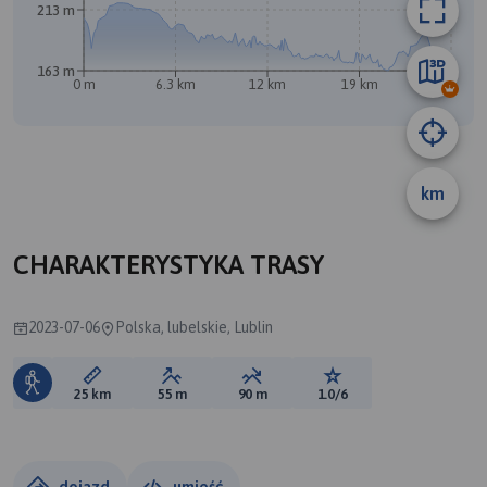
213 m
163 m
0 m
6.3 km
12 km
19 km
25 km
B
A
km
CHARAKTERYSTYKA TRASY
2023-07-06
Polska, lubelskie, Lublin
Długość trasy:
Suma przewyższeń:
Suma spadków:
Ocena trasy:
25 km
55 m
90 m
1.0/6
dojazd
umieść