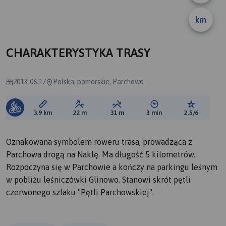
km
B
CHARAKTERYSTYKA TRASY
2013-06-17
Polska, pomorskie, Parchowo
Długość trasy:
Suma przewyższeń:
Suma spadków:
Średni czas potrzebny 
Ocena tras
3.9 km
22 m
31 m
3 min
2.5/6
Oznakowana symbolem roweru trasa, prowadząca z
Parchowa drogą na Naklę. Ma długość 5 kilometrów.
Rozpoczyna się w Parchowie a kończy na parkingu leśnym
w pobliżu leśniczówki Glinowo. Stanowi skrót pętli
czerwonego szlaku "Pętli Parchowskiej".