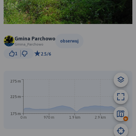
Gmina Parchowo
obserwuj
Gmina_Parchowo
1 km
1
2.5/6
© Traseo Map
© OpenMapTiles
© OpenStreetMap contributors
A
275 m
225 m
175 m
0 m
970 m
1.9 km
2.9 km
3.8 km