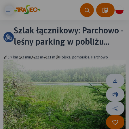
Szlak łącznikowy: Parchowo -
leśny parking w pobliżu
leśniczówki Glinowo
3.9 km
3 min
22 m
31 m
Polska, pomorskie, Parchowo