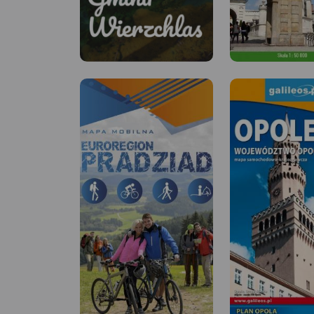
Gmina
Wierzchlas
Trasy rowerowe gminy
Wierzchlas
Miłośnikom aktywnego
MAPA TURYSTYCZNA
wypoczynku oraz odkrywania
APLIKACJI TRASEO