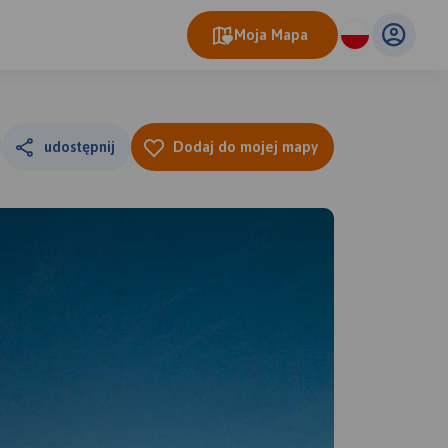
Moja Mapa
udostępnij
Dodaj do mojej mapy