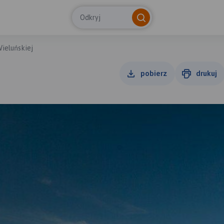
Odkryj
Wieluńskiej
pobierz
drukuj