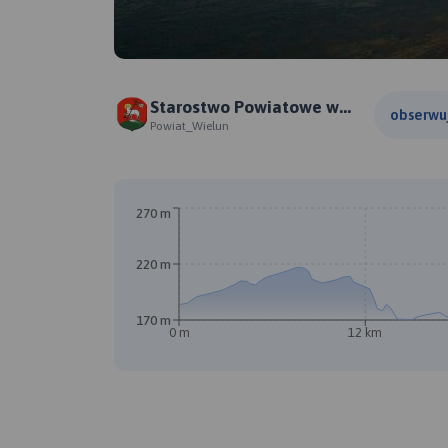
Starostwo Powiatowe w
obserwu
Wieluniu
Powiat_Wielun
A
270 m
220 m
170 m
0 m
12 km