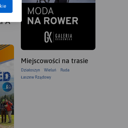
kie
APA
Miejscowości na trasie
Działoszyn
Wieluń
Ruda
Łaszew Rządowy