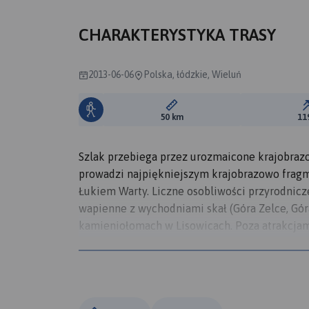
CHARAKTERYSTYKA TRASY
2013-06-06
Polska, łódzkie, Wieluń
Długość trasy:
50 km
11
Szlak przebiega przez urozmaicone krajobraz
prowadzi najpiękniejszym krajobrazowo frag
Łukiem Warty. Liczne osobliwości przyrodnicz
wapienne z wychodniami skał (Góra Zelce, Gór
kamieniołomach w Lisowicach. Poza atrakcjam
zabytki, w tym Stare Miasto w Wieluniu, unika
wieluńskiego w Łaszewie. Nad Wartą warto ob
w Raciszynie pod Działoszynem.