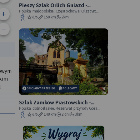
Pieszy Szlak Orlich Gniazd -
oficjalny przebieg szlaku
Polska, małopolskie, Częstochowa; Olsztyn;
Mirów; Bobolice; Morsko; Ogrodzieniec; Pilica;
6/6
158 km
2km
Smoleń; By
rasy:
zowym
skim
e
OFICJALNY PRZEBIEG
POLECAMY
Szlak Zamków Piastowskich -
oficjalny przebieg
Polska, dolnośląskie, Rezerwat przyrody Góra
Choina, Zagórze Śląskie, powiat wałbrzyski
6/6
148 km
2 dni
3km
u wapna