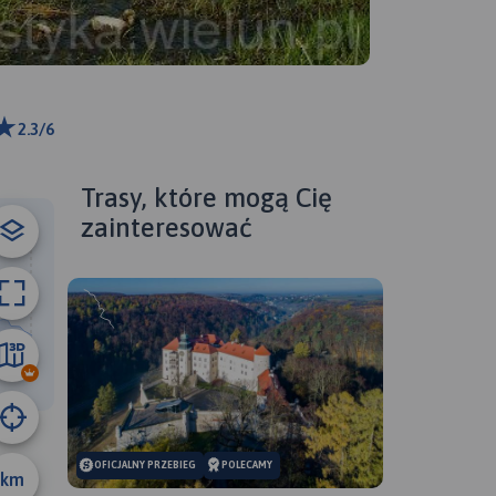
2.3/6
ributors
Trasy, które mogą Cię
zainteresować
50 km
OFICJALNY PRZEBIEG
POLECAMY
km