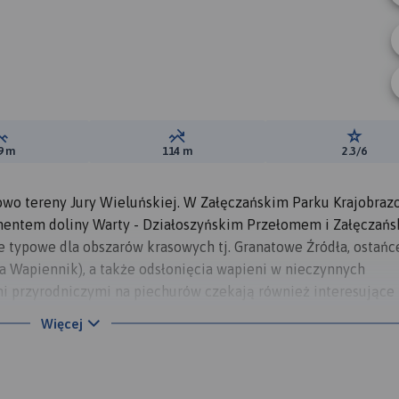
Suma przewyższeń:
Suma spadków:
Ocena t
9 m
114 m
2.3/6
owo tereny Jury Wieluńskiej. W Załęczańskim Parku Krajobra
mentem doliny Warty - Działoszyńskim Przełomem i Załęczań
e typowe dla obszarów krasowych tj. Granatowe Źródła, ostańc
a Wapiennik), a także odsłonięcia wapieni w nieczynnych
i przyrodniczymi na piechurów czekają również interesujące
towy kościół romański w Rudzie, a także unikalny kościół typu
Więcej
ejrzeć drewniany młyn w Kępowiźnie, a także piece do wypał