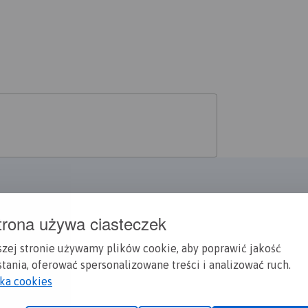
niem dla wytrawnych piechurów, ale także jest ciekawą
ańskich miejscowościach. Pieszą wędrówkę połączyć można z
lub rowerem.
trona używa ciasteczek
szej stronie używamy plików cookie, aby poprawić jakość
tania, oferować spersonalizowane treści i analizować ruch.
yka cookies