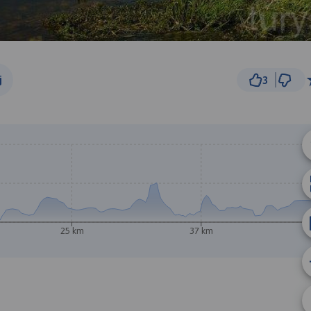
j
3
5 km
© Traseo Map
© OpenMapTiles
© OpenStreetMap cont
25 km
37 km
B