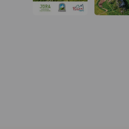
MAPA TURYSTYCZNA W
APLIKACJI TRASEO