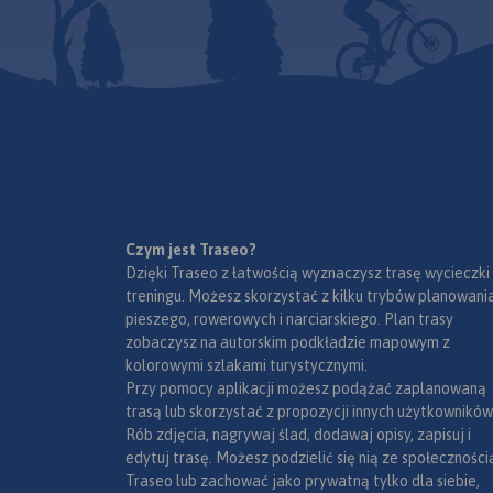
wymuszające podjazdy i
wąwozami, płaskow
Częstochowskiej łą
zjazdy ilustrują profile trasy.
łagodnymi wzgórza
z Częstochową a jej
Informacje o trasie uzupełniają
bogactwo zabytków
wyznaczają: Mstów
zwięzłe opisy techniczne.
zagospodarowanie k
północy, Częstocho
Prezentację szlaku wzbogacają
wpływają na rozwój 
Trzebinia na zachod
oczywiście treści krajoznawcze,
Niezmiernie istotna 
Siewierz i Alwernia 
wplatane w opis szlaku
sieć szlaków turysty
oraz Kraków na wsc
zgodnie z kierunkiem
które umożliwiają 
Rok wydania 2024
poruszania się rowerzystów.
dotarcie do wszystk
Całość trasy została
najciekawszych zak
podzielona na 13 arkuszy map
brakuje tu licznych 
Czym jest Traseo?
(plus powiększenie fragmentu
ośrodków jeździecki
Dzięki Traseo z łatwością wyznaczysz trasę wycieczki
trasy w rejonie Złotego Potoku),
umożliwiających up
treningu. Możesz skorzystać z kilku trybów planowania
tworzących jakby umowne
turystyki konnej.
pieszego, rowerowych i narciarskiego. Plan trasy
odcinki. Przy czym podział ten
zobaczysz na autorskim podkładzie mapowym z
wynika wyłącznie z zasięgu
kolorowymi szlakami turystycznymi.
poszczególnych arkuszy, i nie
Przy pomocy aplikacji możesz podążać zaplanowaną
należy go kojarzyć z realnymi
trasą lub skorzystać z propozycji innych użytkowników
etapami przejazdu. Żeby
Rób zdjęcia, nagrywaj ślad, dodawaj opisy, zapisuj i
ułatwić czytanie mapy,
edytuj trasę. Możesz podzielić się nią ze społeczności
poszczególne arkusze map
Traseo lub zachować jako prywatną tylko dla siebie,
zostały tak poobracane, aby