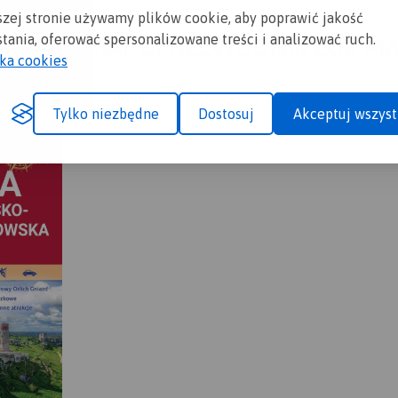
szej stronie używamy plików cookie, aby poprawić jakość
tania, oferować spersonalizowane treści i analizować ruch.
A CI SIĘ MAPOPRZEWODNIK LUB M
yka cookies
Tylko niezbędne
Dostosuj
Akceptuj wszyst