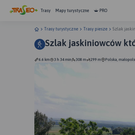
Trasy
Mapy turystyczne
PRO
Trasy turystyczne
Trasy piesze
Szlak jask
Szlak jaskiniowców kt
6.6 km
3 h 34 min
308 m
299 m
Polska, małopols