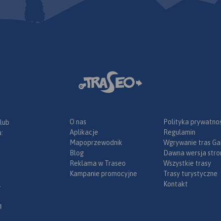
yżami i
czy Kraków
mi,
 zasięg
 oraz
 na
orzystnie
wa i
turystyki.
zie,
jest gęsta
na południu
cznych,
hodzie.
dogodne
ich
ątków. Nie
stadnin i
ch,
O nas
Polityka prywatnoś
 lub
rawianie
Aplikacje
Regulamin
:
Mapoprzewodnik
Wgrywanie tras Ga
Blog
Dawna wersja stro
Reklama w Traseo
Wszystkie trasy
Kampanie promocyjne
Trasy turystyczne
Kontakt
.
ą