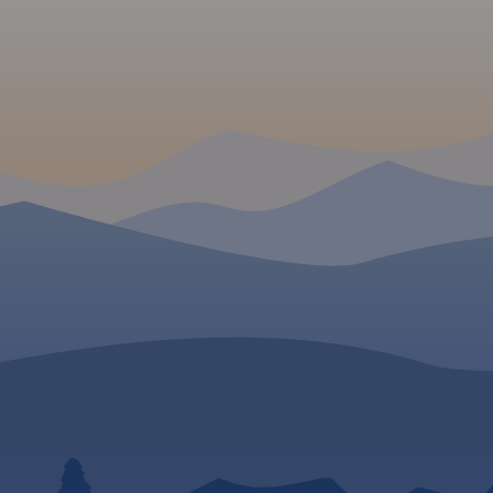
 W
yjątkowy i
ion w
 poszczycić
 ostańców,
dróg
j
orzą
rot.
nu z
ko-