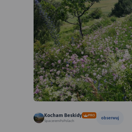
Kocham Beskidy
PRO
obserwuj
SpaceremPoPolach