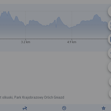
3.2 km
4.9 km
A
B
t olkuski, Park Krajobrazowy Orlich Gniazd