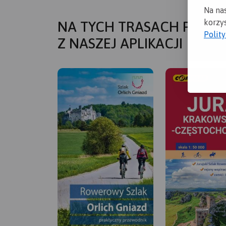
Na na
korzys
NA TYCH TRASACH PRZYD
Polit
Z NASZEJ APLIKACJI