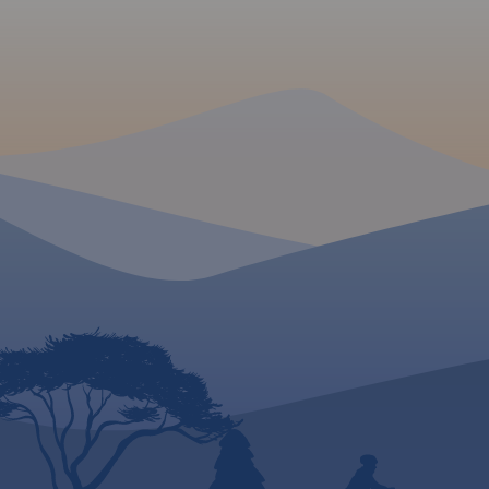
Szlak Orlich Gniazd to
„rowerowy klasyk”. Jest jednym
z najbardziej rozpoznawalnych
szlaków rowerowych w kraju,
cieszącym się ugruntowaną
MAPA TURYSTYCZNA
renomą i dużą popularnością
APLIKACJI TRASEO
zarówno wśród rowerzystów o
sportowym zacięciu, jak i
miłośników turystyki
Jura Krakowsko-
rowerowej. Aktualny na rok
Częstochowska to w
2020 i szczegółowy przebieg
niepowtarzalny reg
szlaku pokazano na mapach,
naszym kraju. Może
które poza pełną treścią
się ogromną liczbą
turystyczną, uwzględniają
różnorodnych skał i
istotne dla rowerzystów
oplecionych siecią 
informacje dotyczące rodzaju
wspinaczkowych. Je
nawierzchni dróg, którymi
podziemny świat tw
przebiega szlak.
tysiące jaskiń oraz g
Ukształtowanie terenu
Ukształtowanie tere
Mapa Jury Krakows