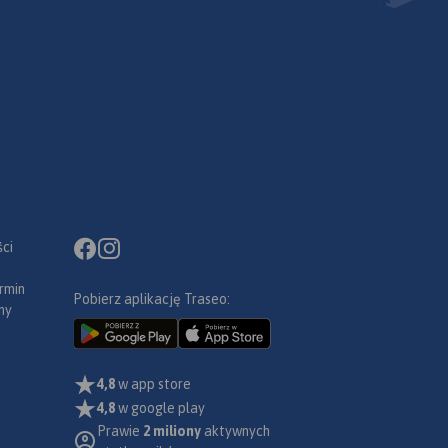
ci
rmin
Pobierz aplikację Traseo:
ny
4,8
w app store
4,8
w google play
Prawie
2 miliony
aktywnych