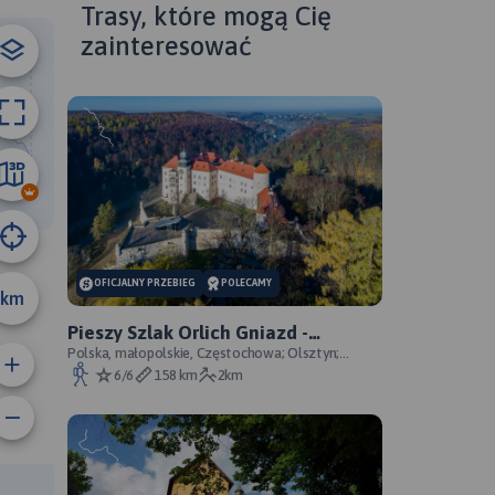
Trasy, które mogą Cię
zainteresować
6.5 km
OFICJALNY PRZEBIEG
POLECAMY
km
Pieszy Szlak Orlich Gniazd -
oficjalny przebieg szlaku
Polska, małopolskie, Częstochowa; Olsztyn;
Mirów; Bobolice; Morsko; Ogrodzieniec; Pilica;
6/6
158 km
2km
Smoleń; By