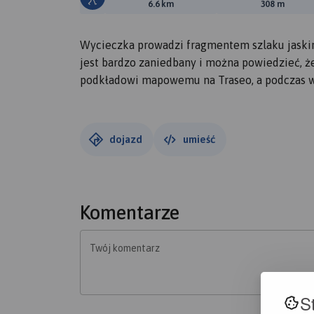
Długość trasy:
Suma prz
6.6 km
308 m
Wycieczka prowadzi fragmentem szlaku jaskin
jest bardzo zaniedbany i można powiedzieć, że
podkładowi mapowemu na Traseo, a podczas wyc
dojazd
umieść
Komentarze
Twój komentarz
S