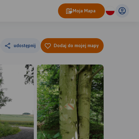
Moja Mapa
udostępnij
Dodaj do mojej mapy