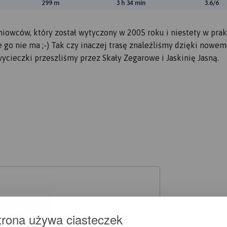
ewyższeń:
Suma spadków:
Średni czas potrzebny na pokon
Ocen
299 m
3 h 34 min
3.6/6
iowców, który został wytyczony w 2005 roku i niestety w pra
 go nie ma ;-) Tak czy inaczej trasę znaleźliśmy dzięki nowe
ieczki przeszliśmy przez Skały Zegarowe i Jaskinię Jasną.
trona używa ciasteczek