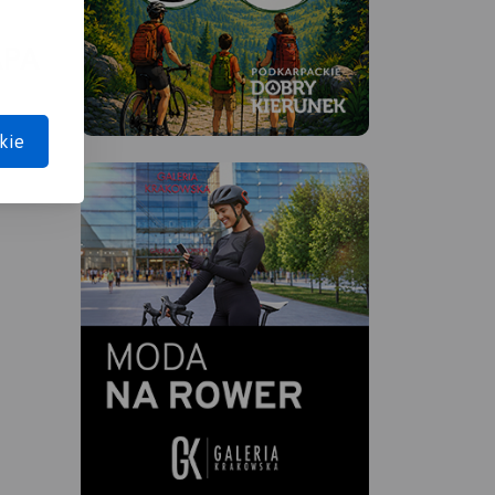
APA
kie