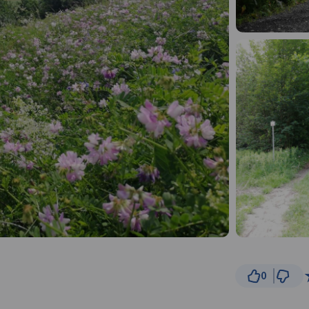
0
300
© Traseo Map
© OpenMapTiles
© OpenStreetMap cont