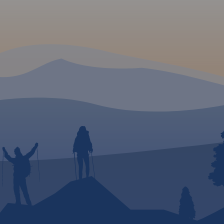
d, Józefów, Susiec, Tomaszów
c Zdrój, Bełżec, Lubycza
ą podróż przez ten
wiedzania atrakcji i
ztocza!