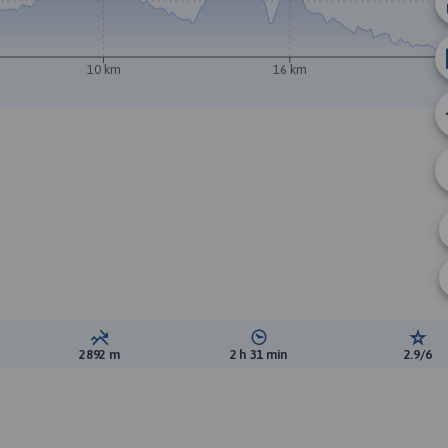
10 km
16 km
A
ewyższeń:
Suma spadków:
Średni czas potrzebny na pokon
Ocen
2892 m
2 h 31 min
2.9/6