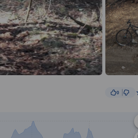
0
5 km
© Traseo Map
© OpenMapTiles
© OpenStreetMap cont
B