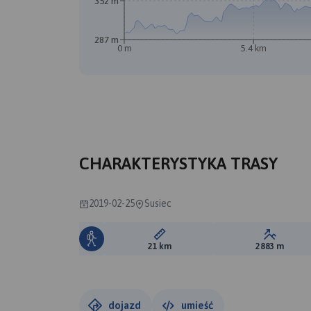
352 m
287 m
0 m
5.4 km
CHARAKTERYSTYKA TRASY
2019-02-25
Susiec
Długość trasy:
Suma prz
21 km
2883 m
dojazd
umieść