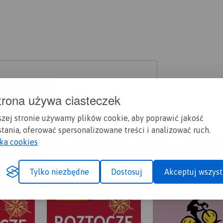
trona używa ciasteczek
szej stronie używamy plików cookie, aby poprawić jakość
tania, oferować spersonalizowane treści i analizować ruch.
yka cookies
A CI SIĘ MAPOPRZEWODNIK LUB M
Tylko niezbędne
Dostosuj
Akceptuj wszyst