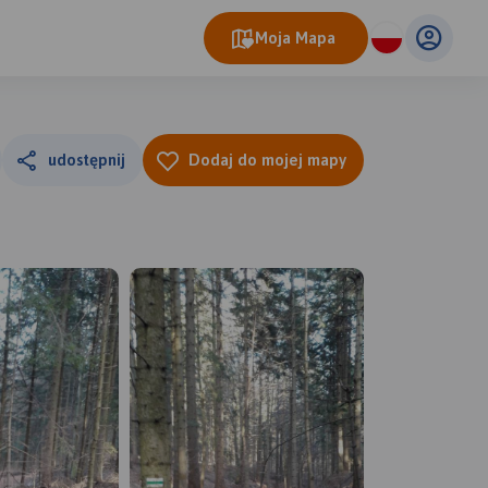
Moja Mapa
udostępnij
Dodaj do mojej mapy