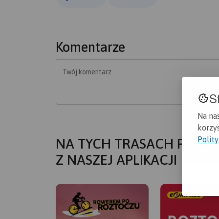
Komentarze
Twój komentarz
S
Na na
korzys
Polit
NA TYCH TRASACH PRZYD
Z NASZEJ APLIKACJI