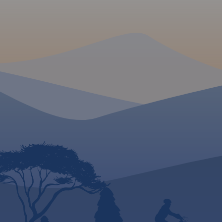
zwiedzania atrakcji i
Mapa Roztocza prz
odkrywania tajemnic Roztocza!
szlaki, zabytki, info
ważne dla turystów
wydania 2023