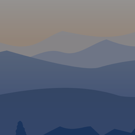
edstawia
takie „miejscówki”, jak:
gmin z tego obszaru:
rmacje
Lubaczów, Oleszyce, Horyniec-
Zwierzyniec, Krasnobró
.
Rok
Zdrój, Narol, Ruda Różaniecka i
Lubelski, Narol, Horynie
inne. Znajdziemy tu wiele
Królewska i Cieszanów.
Zapraszamy na rowerow
pamiątek w postaci cerkwi (w
niezwykły zakątek, do z
większości w stanie ruin) i
odkrywania tajemnic Ro
opuszczonych cmentarzy
greckokatolickich.
Odszukiwanie tych miejsc w
terenie, olbrzymie kompleksy
leśne i rzadka zabudowa wsi
(co przekłada się na niewielki
ruch samochodowy), stwarzają
doskonale warunki do
uprawienia turystyki
rowerowej. Na
mapie zastosowano
cieniowanie w celu uzyskania
wrażenia plastyczności rzeźby
terenu. Mapę offline można
zakupić w aplikacji Traseo na