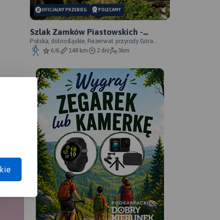
OFICJALNY PRZEBIEG
POLECAMY
Szlak Zamków Piastowskich -
oficjalny przebieg
Polska, dolnośląskie, Rezerwat przyrody Góra
Choina, Zagórze Śląskie, powiat wałbrzyski
6/6
148 km
2 dni
3km
APA
kie