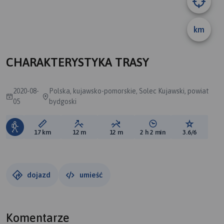
km
CHARAKTERYSTYKA TRASY
2020-08-
Polska, kujawsko-pomorskie, Solec Kujawski, powiat
05
bydgoski
Długość trasy:
Suma przewyższeń:
Suma spadków:
Średni czas potrzebny 
Ocena tras
17 km
12 m
12 m
2 h 2 min
3.6/6
dojazd
umieść
Komentarze