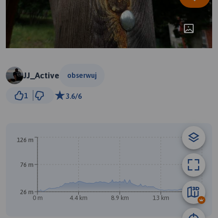
JJ_Active
obserwuj
2 km
1
3.6/6
© Traseo Map
© OpenMapTiles
© OpenStreetMap contributors
A
126 m
76 m
B
26 m
0 m
4.4 km
8.9 km
13 km
17 km