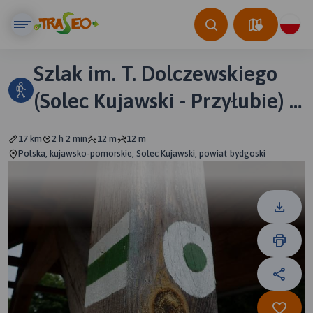
Szlak im. T. Dolczewskiego
(Solec Kujawski - Przyłubie) -
Pieszy Zielony ver. 2020
17 km
2 h 2 min
12 m
12 m
Polska, kujawsko-pomorskie, Solec Kujawski, powiat bydgoski