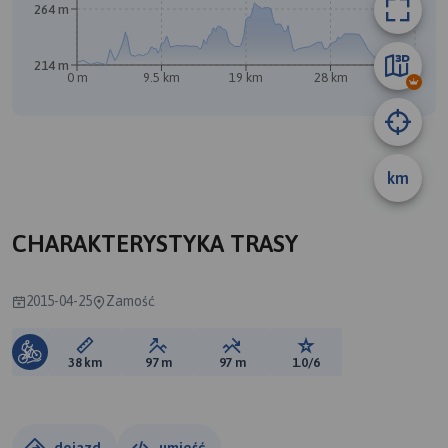
264 m
214 m
0 m
9.5 km
19 km
28 km
38 km
km
CHARAKTERYSTYKA TRASY
2015-04-25
Zamość
Długość trasy:
Suma przewyższeń:
Suma spadków:
Ocena trasy:
38 km
97 m
97 m
1.0/6
dojazd
umieść