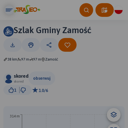
Szlak Gminy Zamość
38 km
97 m
97 m
Zamość
skored
obserwuj
skored
3 km
1
1.0/6
© Traseo Map
© OpenMapTiles
© OpenStreetMap contributors
A
314 m
B