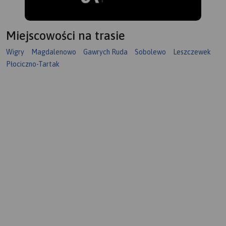
wydania 2023
Miejscowości na trasie
Wigry
Magdalenowo
Gawrych Ruda
Sobolewo
Leszczewek
Płociczno-Tartak