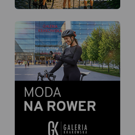
jeziorem – Hańczą na czele.
Polodowcową pamiątką są
liczne, okazałe głazy
tworzące głazowiska,
przetransportowane tu ze
Skandynawii. Uroku dodają
rozległe kompleksy Puszczy
Augustowskiej, okalającej
większą część linii brzegowej
Jeziora Wigry.
Obszar ten to idealne miejsce
dla amatorów sportów
wodnych. Dużą
popularnością cieszą się
spływy kajakowe Czarną
Hańczą. Warto również
wybrać się na spacery i
wycieczki rowerowe po
Wigierskim Parku
Narodowym i Suwalskim
Parku Krajobrazowym.
Rok