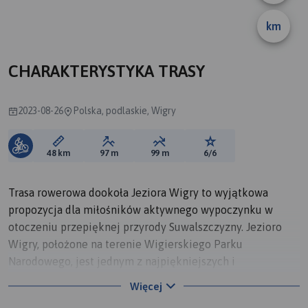
km
CHARAKTERYSTYKA TRASY
2023-08-26
Polska, podlaskie, Wigry
Długość trasy:
Suma przewyższeń:
Suma spadków:
Ocena trasy:
48 km
97 m
99 m
6/6
Trasa rowerowa dookoła Jeziora Wigry to wyjątkowa
propozycja dla miłośników aktywnego wypoczynku w
otoczeniu przepięknej przyrody Suwalszczyzny. Jezioro
Wigry, położone na terenie Wigierskiego Parku
Narodowego, jest jednym z najpiękniejszych i
najczystszych jezior w Polsce. Trasa liczy około 50
Więcej
kilometrów i jest dobrze oznakowana, co sprawia, że jest