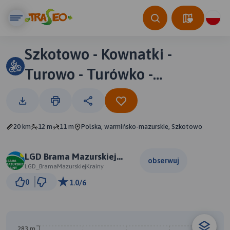
Szkotowo - Kownatki -
Turowo - Turówko -
Januszkowo - Szkotowo
(szlak niebieski)
20 km
12 m
11 m
Polska, warmińsko-mazurskie, Szkotowo
LGD Brama Mazurskiej
obserwuj
Krainy
LGD_BramaMazurskiejKrainy
2 km
0
1.0/6
© Traseo Map
© OpenMapTiles
© OpenStreetMap contributors
283 m