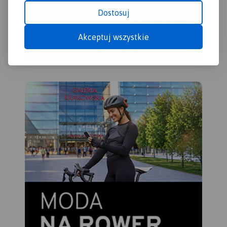
Przedstawiono na niej
aktualną sieć dróg, wybraną
Dostosuj
bazę noclegową oraz
propozycje najciekawszych
Akceptuj wszystkie
atrakcji regionu. Wśród nich
znajdują się: zamki, pałace,
kościoły, muzea, zabytki
techniki, obiekty militarne,
cuda przyrody, wyróżniające
się miejsca widokowe i
panoramy. Mapę offline
można zakupić w aplikacji
Traseo na urządzenia
mobilne.
Rok wydania 2022