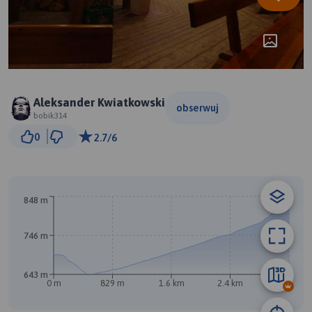
Aleksander Kwiatkowski
obserwuj
bobik314
500 m
0
2.7/6
© Traseo Map
© OpenMapTiles
© OpenStreetMap contributors
A
848 m
746 m
643 m
0 m
829 m
1.6 km
2.4 km
3.3 km