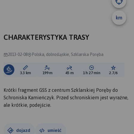
km
B
CHARAKTERYSTYKA TRASY
2013-02-08
Polska, dolnośląskie, Szklarska Poręba
Długość trasy:
Suma przewyższeń:
Suma spadków:
Średni czas potrzebny 
Ocena tras
3.3 km
199 m
45 m
1 h 27 min
2.7/6
Krótki fragment GSS z centrum Szklarskiej Poręby do
Schroniska Kamieńczyk. Przed schroniskiem jest wyraźne,
ale krótkie, podejście.
dojazd
umieść