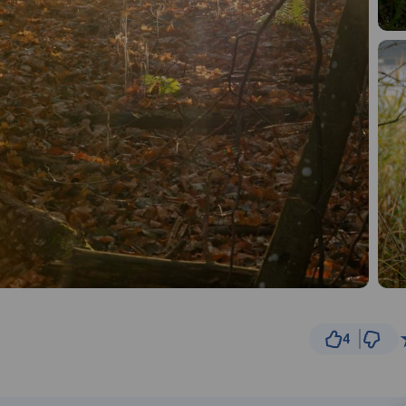
4
500 m
© Traseo Map
© OpenMapTiles
© OpenStreetMap cont