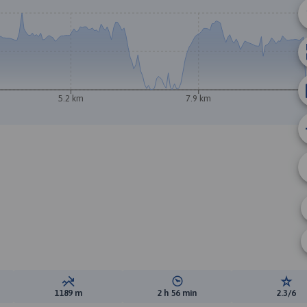
5.2 km
7.9 km
ewyższeń:
Suma spadków:
Średni czas potrzebny na pokon
Ocen
1189 m
2 h 56 min
2.3/6