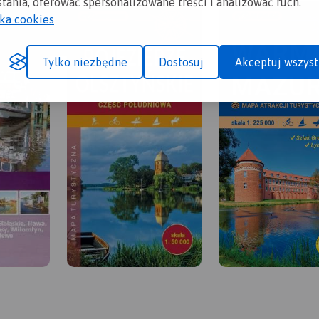
tania, oferować spersonalizowane treści i analizować ruch.
yka cookies
Tylko niezbędne
Dostosuj
Akceptuj wszyst