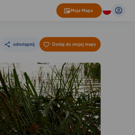
Moja Mapa
udostępnij
Dodaj do mojej mapy