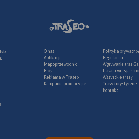
Maryjne w Gietrzwałdzie. Dużą
muzea, zabytki techniki
atrakcją turystyczną regionu
obiekty militarne, cuda
jest Kanał Elbląski.
Rok
przyrody, wyróżniające 
wydania 2019
miejsca widokowe i
panoramy. Mapę offlin
zakupić w aplikacji Tra
urządzenia mobilne.
R
wydania 2022
O nas
Polityka prywatnoś
 lub
Aplikacje
Regulamin
:
Mapoprzewodnik
Wgrywanie tras Ga
Blog
Dawna wersja stro
Reklama w Traseo
Wszystkie trasy
Kampanie promocyjne
Trasy turystyczne
Kontakt
.
ą