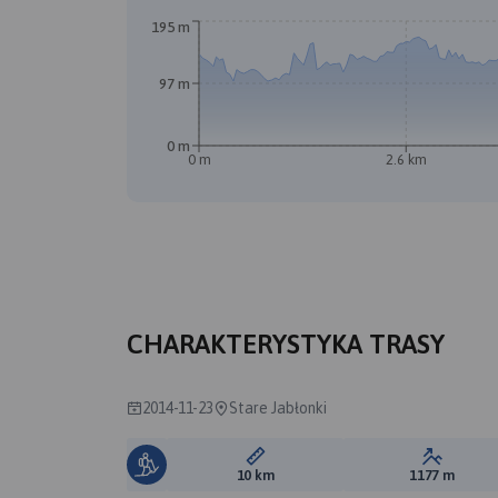
195 m
B
A
97 m
0 m
0 m
2.6 km
CHARAKTERYSTYKA TRASY
2014-11-23
Stare Jabłonki
Długość trasy:
Suma prz
10 km
1177 m