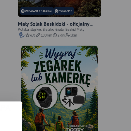
OFICJALNY PRZEBIEG
POLECAMY
Mały Szlak Beskidzki - oficjalny
przebieg
Polska, śląskie, Bielsko-Biała, Beskid Mały
6/6
133 km
2 dni
5km
APA