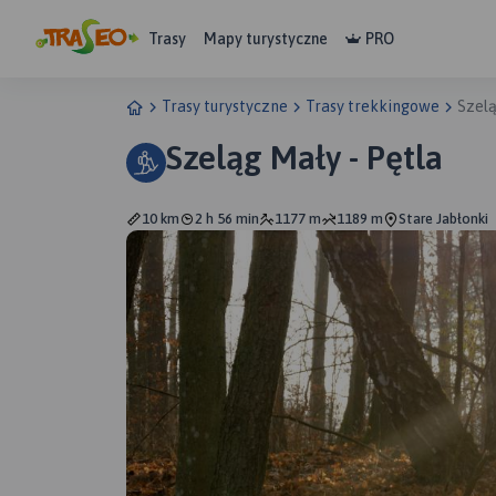
Trasy
Mapy turystyczne
PRO
Trasy turystyczne
Trasy trekkingowe
Szelą
Szeląg Mały - Pętla
10 km
2 h 56 min
1177 m
1189 m
Stare Jabłonki