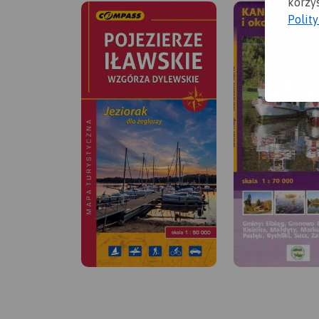
korzys
Polit