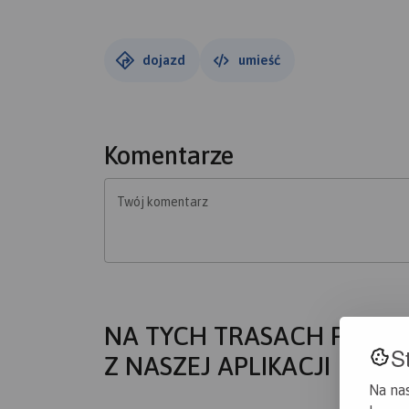
dojazd
umieść
Komentarze
Twój komentarz
NA TYCH TRASACH PRZYD
S
Z NASZEJ APLIKACJI
Na na