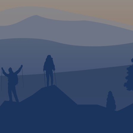
odzie,
 Warmia
zwykłej
czej,
niu
tków
a mapa
ia i
st
aktualną
ę
ycje
ajdują
oły,