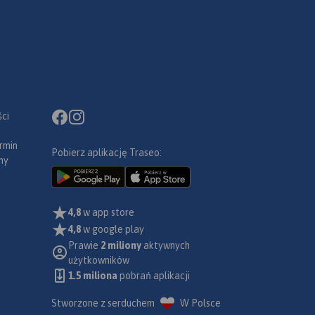
,
się
e można
seo na
ok
ci
rmin
Pobierz aplikację Traseo:
ny
4,8
w app store
4,8
w google play
Prawie
2 miliony
aktywnych
użytkowników
1.5 miliona
pobrań aplikacji
Stworzone z serduchem
W Polsce