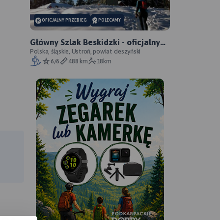
OFICJALNY PRZEBIEG
POLECAMY
Główny Szlak Beskidzki - oficjalny
przebieg
Polska, śląskie, Ustroń, powiat cieszyński
6/6
488 km
18km