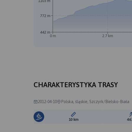
1103 m
772 m
442 m
0 m
2.7 km
CHARAKTERYSTYKA TRASY
2012-04-10
Polska, śląskie, Szczyrk/Bielsko-Biała
Długość trasy:
10 km
46