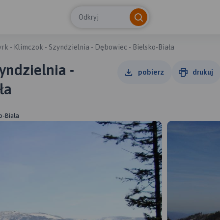
Odkryj
rk - Klimczok - Szyndzielnia - Dębowiec - Bielsko-Biała
yndzielnia -
pobierz
drukuj
ła
o-Biała