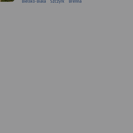
Bielsko-Biała
Szczyrk
Brenna
PLIKACJI
czowa i
y po
łudniu