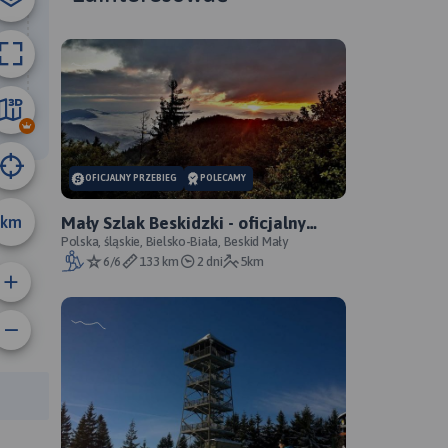
10 km
OFICJALNY PRZEBIEG
POLECAMY
km
Mały Szlak Beskidzki - oficjalny
przebieg
Polska, śląskie, Bielsko-Biała, Beskid Mały
6/6
133 km
2 dni
5km
rasy: