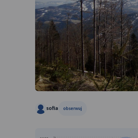
sofia
obserwuj