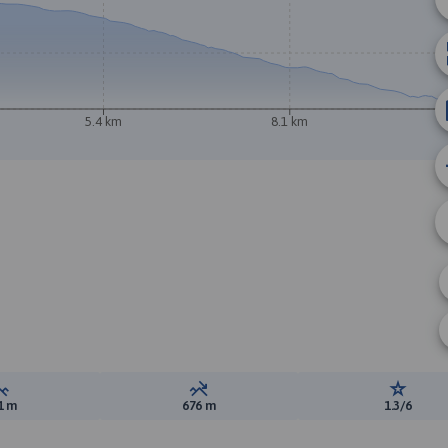
5.4 km
8.1 km
A
Suma przewyższeń:
Suma spadków:
Ocena t
1 m
676 m
1.3/6