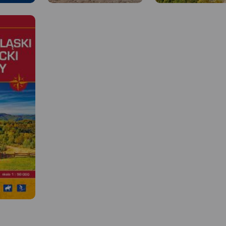
MAPA TURYSTYCZNA W A
TRASEO
MAPA TURYSTYCZNA W APLIKACJI
TRASEO
Mapa Beskidu Śląskiego
 W
obejmuje tereny od Sko
Bielska-Białej na północ
Mapa obejmuje obszar bardzo
Worek Raczański na po
popularnego i często