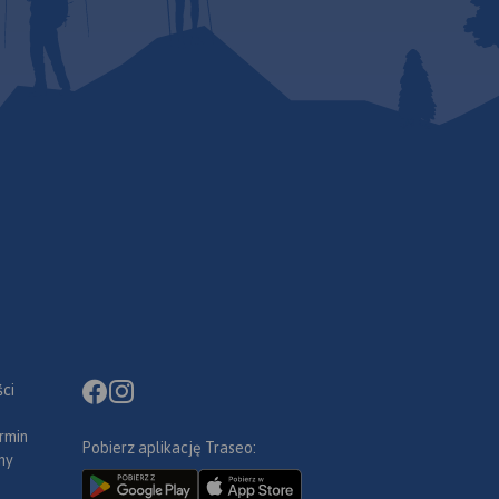
lsko-
zczyrk,
lecana
ych
ież dla
 offline
cji
2024
ci
rmin
Pobierz aplikację Traseo:
ny