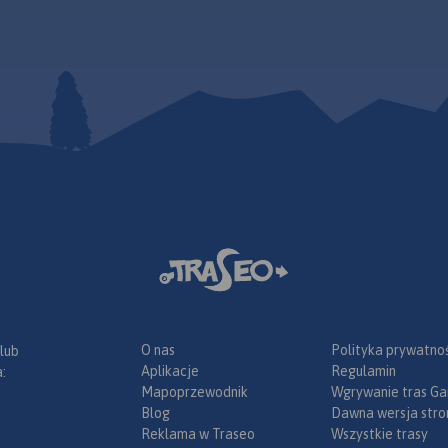
względnych, jednak dobrze
urystyczne.
plany centrów miast: Bie
poznane i zagospodarowane.
ystać
Biała, Brenna, Istebna, S
Posiadają rozbudowaną sieć
kupie
Ustroń, Wisła. Mapa po
dróg i szlaków turystycznych,
eden z
jest do uprawiania różn
bardzo dobrą bazę noclegową,
ch, widać
form turystyki, jak równ
w tym wiele schronisk
a na mapie.
osób
górskich. Mapa przedstawia
ywa dla
zmotoryzowanych. Mapę
m.in. rzeźbę terenu, sieć dróg (w
Rok
można zakupić w aplika
tym nazw ulic), zabudowę, a
Traseo na urządzenia
także treści turystyczne – szlaki
mobilne.
Rok wydania 
turystyczne, bazę noclegową i
gastronomiczną, atrakcje
turystycznye i inne elementy.
Rekomendujemy ją do
uprawiania różnych form
turystyki, także dla osób
zmotoryzowanych. Mapę offline
O nas
Polityka prywatnoś
 lub
można zakupić w aplikacji
Aplikacje
Regulamin
:
Traseo na urządzenia
Mapoprzewodnik
Wgrywanie tras Ga
mobilne.
Rok wydania 2024
Blog
Dawna wersja stro
Reklama w Traseo
Wszystkie trasy