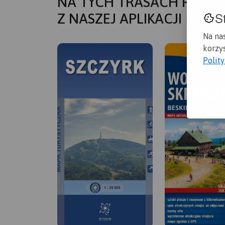
NA TYCH TRASACH PRZYD
S
Z NASZEJ APLIKACJI
Na na
korzys
Polit