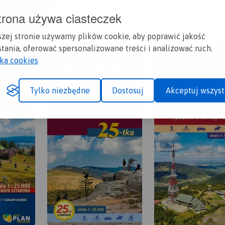
A CI SIĘ MAPOPRZEWODNIK LUB M
trona używa ciasteczek
szej stronie używamy plików cookie, aby poprawić jakość
tania, oferować spersonalizowane treści i analizować ruch.
yka cookies
Tylko niezbędne
Dostosuj
Akceptuj wszyst