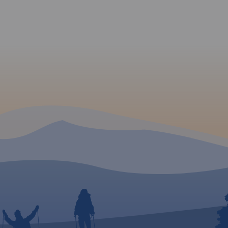
ie i
 to góry
rze
one.
 sieć
znych,
legową,
órskich.
rze
należą
ków
kowych
odwrocie
o-
y
 o
ny jest
 tu