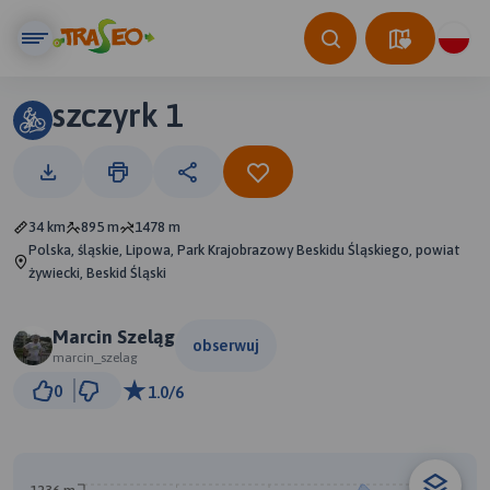
szczyrk 1
34 km
895 m
1478 m
Polska, śląskie, Lipowa, Park Krajobrazowy Beskidu Śląskiego, powiat
żywiecki, Beskid Śląski
Marcin Szeląg
obserwuj
marcin_szelag
2 km
0
1.0/6
© Traseo Map
© OpenMapTiles
© OpenStreetMap contributors
B