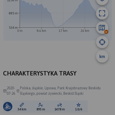
1236 m
A
885 m
534 m
0 m
8.6 km
17 km
26 km
34 km
km
CHARAKTERYSTYKA TRASY
2020-
Polska, śląskie, Lipowa, Park Krajobrazowy Beskidu
07-26
Śląskiego, powiat żywiecki, Beskid Śląski
Długość trasy:
Suma przewyższeń:
Suma spadków:
Ocena trasy:
34 km
895 m
1478 m
1.0/6