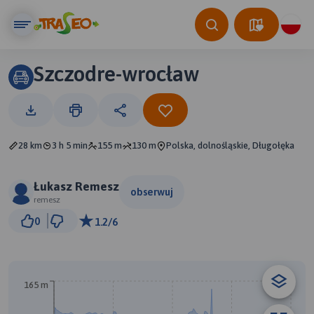
Szczodre-wrocław
28 km
3 h 5 min
155 m
130 m
Polska, dolnośląskie, Długołęka
Łukasz Remesz
obserwuj
remesz
3 km
0
1.2/6
© Traseo Map
© OpenMapTiles
© OpenStreetMap contributors
A
165 m