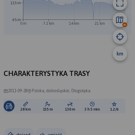
115 m
65 m
0 m
7.2 km
14 km
21 km
28 km
B
km
CHARAKTERYSTYKA TRASY
2011-09-28
Polska, dolnośląskie, Długołęka
Długość trasy:
Suma przewyższeń:
Suma spadków:
Średni czas potrzebny 
Ocena tras
28 km
155 m
130 m
3 h 5 min
1.2/6
dojazd
umieść