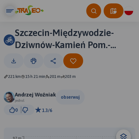
Szczecin-Międzywodzie-
Dziwnów-Kamień Pom.-
Szczecin
221 km
15 h 21 min
201 m
203 m
Andrzej Woźniak
obserwuj
jedrol
20 km
0
1.3/6
© Traseo Map
© OpenMapTiles
© OpenStreetMap contributors
97 m