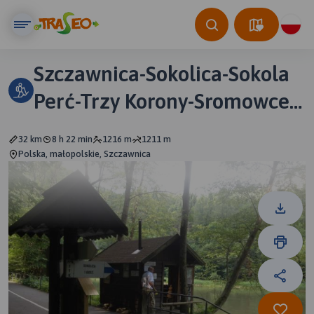
Szczawnica-Sokolica-Sokola
Perć-Trzy Korony-Sromowce
Niżne-Czerwony Klasztor-
32 km
8 h 22 min
1216 m
1211 m
Szczawnica
Polska, małopolskie, Szczawnica