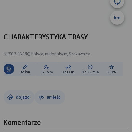
km
CHARAKTERYSTYKA TRASY
2012-06-19
Polska, małopolskie, Szczawnica
Długość trasy:
Suma przewyższeń:
Suma spadków:
Średni czas potrzebny 
Ocena tras
32 km
1216 m
1211 m
8 h 22 min
2.8/6
dojazd
umieść
Komentarze