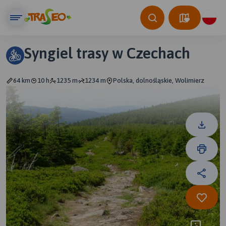
Syngiel trasy w Czechach
64 km
10 h
1235 m
1234 m
Polska, dolnośląskie, Wolimierz