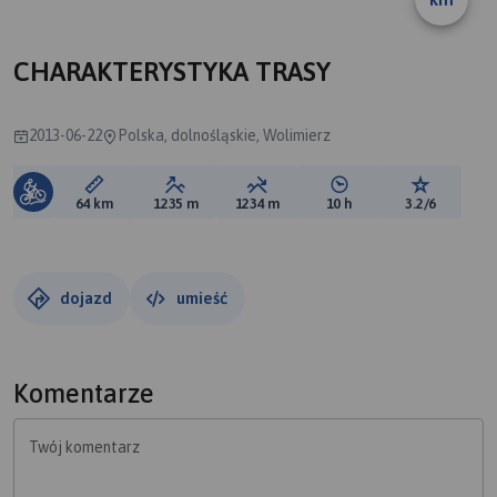
CHARAKTERYSTYKA TRASY
2013-06-22
Polska, dolnośląskie, Wolimierz
Długość trasy:
Suma przewyższeń:
Suma spadków:
Średni czas potrzebny 
Ocena tras
64 km
1235 m
1234 m
10 h
3.2/6
dojazd
umieść
Komentarze
Twój komentarz