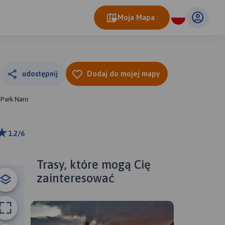
Moja Mapa
udostępnij
Dodaj do mojej mapy
 Park Naro
1.2/6
ributors
Trasy, które mogą Cię
zainteresować