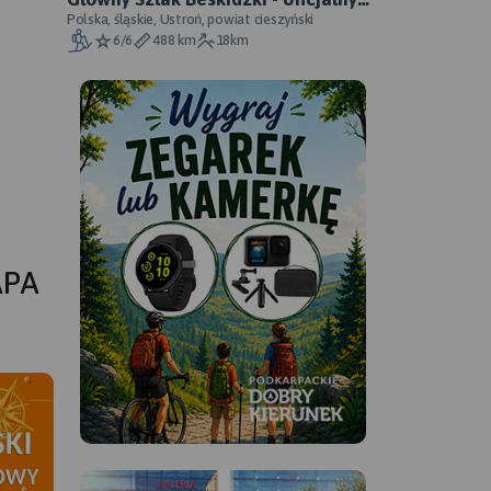
przebieg
Polska, śląskie, Ustroń, powiat cieszyński
6/6
488 km
18km
APA