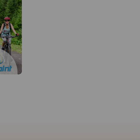
MAPA TURYSTYCZNA W
APLIKACJI TRASEO
 W
MAPA TURYSTYCZNA W
APLIKACJI TRASEO
Mapa rzedstawia najbardziej
znane i najczęściej odwiedzane
góry w Polsce - Tatry. Zasięg
uje ziemie
Mapa przedstawia najba
mapy wyznaczają: Rysy (2499
ch krain
znane i najczęściej od
m n.p.m.) na południu, Jurgów
Białką,
góry w Polsce - Tatry. Z
na wschodzie, Wołowiec (2064
ego serca
mapy wyznaczają: Rysy 
m n.p.m.) na zachodzie i
rzegu
m n.p.m.) na południu,
Bukowina Tatrzańska na
, na
na wschodzie, Wołowiec
północy. Obszar mapy
anicę mapy
m n.p.m.) na zachodzie 
obejmuje Tatry Zachodnie i
y na
Bukowina Tatrzańska n
część Tatr Wysokich.Na terenie
jec na
północy. Na mapie
Tatr, na wyznaczonych do tego
ki Park
zastosowano cieniowan
szlakach lub obszarach,
iu i
celu uzyskania wrażeni
można uprawiać turystykę