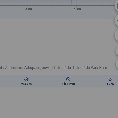
10 km
15 km
B
ty Zachodnie, Zakopane, powiat tatrzański, Tatrzański Park Naro
ewyższeń:
Suma spadków:
Średni czas potrzebny na pokon
Ocen
9143 m
8 h 1 min
1.2/6