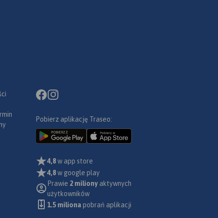
ci
rmin
Pobierz aplikację Traseo:
ny
4,8
w app store
4,8
w google play
Prawie
2 miliony
aktywnych
użytkowników
1.5 miliona
pobrań aplikacji