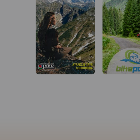
Zakopane i
okolice
Wycieczki w Tatry i Podhale
Mapa „Zakopane i okolice” to
praktyczny przewodnik dla
turystów i miłośników
MAPA TURYSTYCZNA
aktywnego wypoczynku, którzy
APLIKACJI TRASEO
chcą odkrywać najpiękniejsze
zakątki Podhala i Tatr. Obejmuje
50
245
zróżnicowane tereny wokół
Mapoprzewodnik
Zakopanego – od dolin
Obszar mapy obejm
tatrzańskich i reglowych
leżące na styku dwó
ścieżek, przez widokowe
oddzielonych rzeką 
grzbiety, aż po malownicze
podhalańskie miejscowości –
wypływającą z sam
oferując bogatą sieć tras
Tatr. Na jej lewym b
rowerowych (w tym liczne pętle)
oraz pieszych. Na mapie
znajduje się Podhale
zaznaczono także najciekawsze
prawym – Spisz. Gr
miejsca regionu – od
wyznaczają: Szaflar
popularnych dolin i punktów
widokowych, po atrakcje
północy, Biały Duna
przyrodnicze i turystyczne – co
zachodzie, Tatrzańs
ułatwia planowanie wycieczek i
odkrywanie uroków Podhala
Narodowy na połudn
bez potrzeby dostępu do