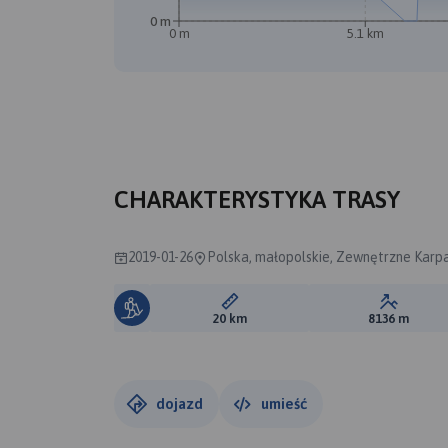
0 m
0 m
5.1 km
CHARAKTERYSTYKA TRASY
2019-01-26
Polska, małopolskie, Zewnętrzne Karpa
Długość trasy:
Suma prz
20 km
8136 m
dojazd
umieść