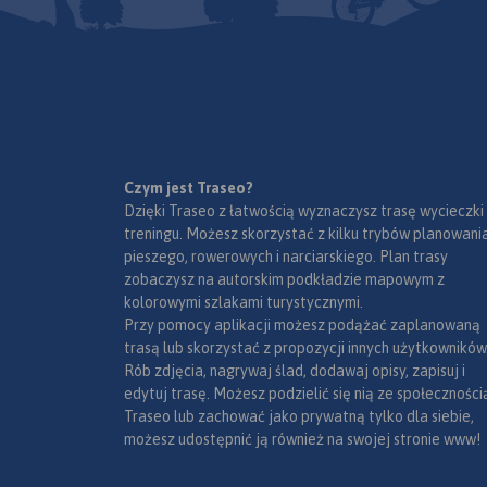
nawet dla wymagaj
rowerzystów znajdą 
ciekawe wyzwania!
Zapraszamy do pob
mapy i zwiedzania 
Bike Point to pierwsz
rowerze. Lokalizacje
wypożyczalni rowe
wypożyczalni Bike P
Zakopanem. Wypoż
znajdują się na map
rower w jednym pun
Czym jest Traseo?
innymi, ciekawymi 
oddajesz w innym!
Dzięki Traseo z łatwością wyznaczysz trasę wycieczki
okolicy. Zakopane z
treningu. Możesz skorzystać z kilku trybów planowania
pieszego, rowerowych i narciarskiego. Plan trasy
zobaczysz na autorskim podkładzie mapowym z
kolorowymi szlakami turystycznymi.
Przy pomocy aplikacji możesz podążać zaplanowaną
trasą lub skorzystać z propozycji innych użytkowników
Rób zdjęcia, nagrywaj ślad, dodawaj opisy, zapisuj i
edytuj trasę. Możesz podzielić się nią ze społeczności
Traseo lub zachować jako prywatną tylko dla siebie,
możesz udostępnić ją również na swojej stronie www!