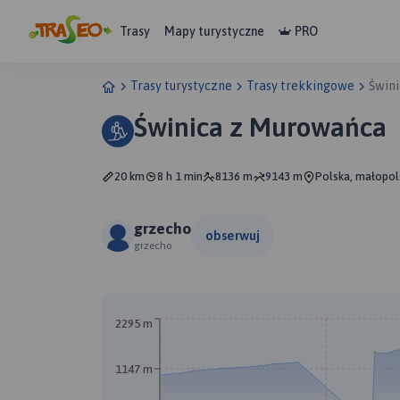
Trasy
Mapy turystyczne
PRO
Trasy turystyczne
Trasy trekkingowe
Świn
Świnica z Murowańca
20 km
8 h 1 min
8136 m
9143 m
Polska, małopol
grzecho
obserwuj
grzecho
2295 m
1147 m