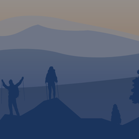
renu
ormacje
ysokich
jścia
ietową
g
ymi
była
nikami
ine
cji
2019