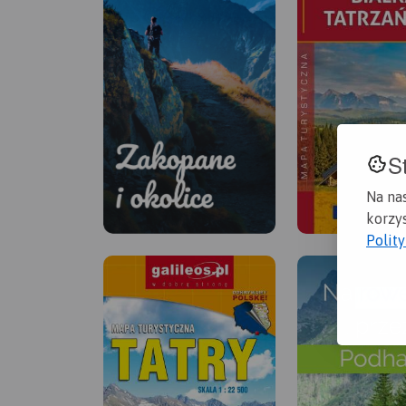
S
Na na
korzys
Polit