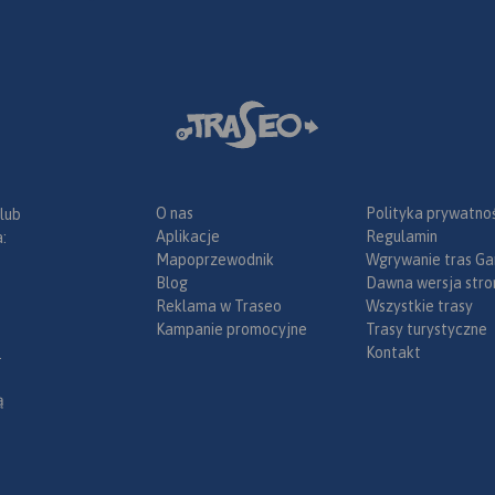
ących
Zakopane. Mapę offline można
się tu
zakupić w aplikacji Traseo na
urządzenia mobilne.
Rok
rania
wydania 2023
Podhala na
a sieć
rów w
oint
yczasz
ie, wraz z
kcie,
obiektami
O nas
Polityka prywatnoś
 lub
aprasza!
Aplikacje
Regulamin
:
Mapoprzewodnik
Wgrywanie tras Ga
Blog
Dawna wersja stro
Reklama w Traseo
Wszystkie trasy
Kampanie promocyjne
Trasy turystyczne
Kontakt
.
ą