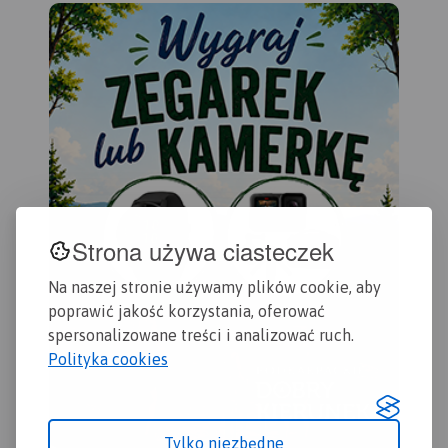
atrakcje.
Rok wydania 2020
wspinaczkowe, z których
ozn
słynie region i najważniejsze
na 
atrakcje turystyczne.
Rok
tur
wydania: 2022
201
Strona używa ciasteczek
Na naszej stronie używamy plików cookie, aby
poprawić jakość korzystania, oferować
spersonalizowane treści i analizować ruch.
Polityka cookies
Tylko niezbędne