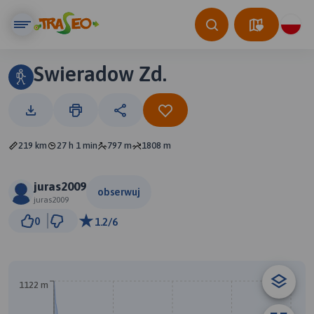
Swieradow Zd.
219 km
27 h 1 min
797 m
1808 m
juras2009
obserwuj
juras2009
30 km
0
1.2/6
© Traseo Map
© OpenMapTiles
© OpenStreetMap contributors
1122 m