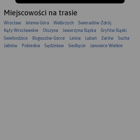
Miejscowości na trasie
Wrocław
Jelenia Góra
Wałbrzych
Świeradów-Zdrój
Kąty Wrocławskie
Olszyna
Jaworzyna Śląska
Gryfów Śląski
Świebodzice
Boguszów-Gorce
Leśna
Lubań
Żarów
Sucha
Jabłów
Pobiedna
Sędzisław
Siedlęcin
Janowice Wielkie