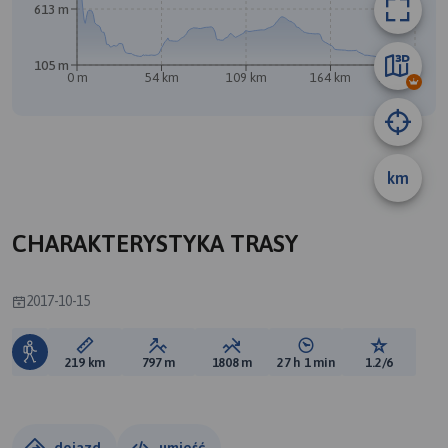
613 m
B
105 m
0 m
54 km
109 km
164 km
218 km
A
km
CHARAKTERYSTYKA TRASY
2017-10-15
Długość trasy:
Suma przewyższeń:
Suma spadków:
Średni czas potrzebny 
Ocena tras
219 km
797 m
1808 m
27 h 1 min
1.2/6
dojazd
umieść