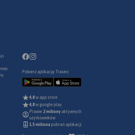
ci
rmin
Pobierz aplikację Traseo:
ny
4,8
w app store
4,8
w google play
Prawie
2 miliony
aktywnych
użytkowników
1.5 miliona
pobrań aplikacji