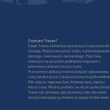
lotnicze, obszary leśne, parki
narodowe, uzdrowiska, większe
ośrodki narciarskie, obiekty na
Liście UNESCO. Legenda w
językach: polskim, angielskim,
czeskim i słowackim.
Mapa dodatkowo zawiera:
- schemat dróg płatnych na
Czym jest Traseo?
Słowacji i w Czechach;
Dzięki Traseo z łatwością wyznaczysz trasę wycieczki
- wykaz węzłów na
treningu. Możesz skorzystać z kilku trybów planowania
autostradach i drogach
pieszego, rowerowych i narciarskiego. Plan trasy
ekspresowych na Słowacji;
zobaczysz na autorskim podkładzie mapowym z
- plany Pragi i Bratysławy;
kolorowymi szlakami turystycznymi.
- schemat metra w Pradze;
Przy pomocy aplikacji możesz podążać zaplanowaną
- informacje praktyczne dla
trasą lub skorzystać z propozycji innych użytkowników
podróżujących samochodem
Rób zdjęcia, nagrywaj ślad, dodawaj opisy, zapisuj i
po Słowacji i Czechach (m.in.:
edytuj trasę. Możesz podzielić się nią ze społeczności
wybrane przepisy drogowe,
Traseo lub zachować jako prywatną tylko dla siebie,
wymagane dokumenty,
możesz udostępnić ją również na swojej stronie www!
obowiązkowe wyposażenie
samochodu, rodzaje winiet).