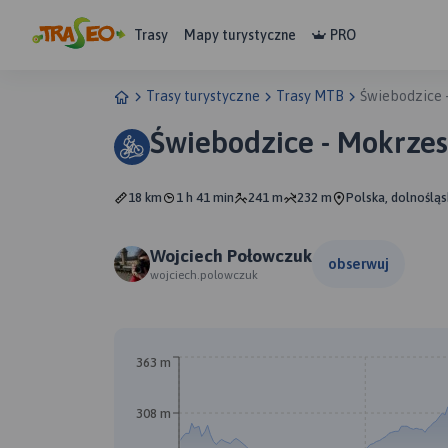
Trasy
Mapy turystyczne
PRO
Trasy turystyczne
Trasy MTB
Świebodzice 
Świebodzice - Mokrze
18 km
1 h 41 min
241 m
232 m
Polska, dolnośląs
Wojciech Połowczuk
obserwuj
wojciech.polowczuk
363 m
B
308 m
A