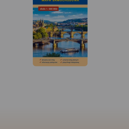
MAPA TURYSTYCZNA W
APLIKACJI TRASEO
MAPA TURYSTYCZNA
APLIKACJI TRASEO
Mapa Gór Sowich
Wydawnictwa Galileos z
aktualnym przebiegiem
Mapa obejmuje Gór
szlaków turystycznych,
Wałbrzyskie, Góry K
zarówno pieszych jak i
Adszprasko-Teplicki
rowerowych. Wraz z czasem
czeskiej stronie. Na
przejść. Zasięg mapy na
wszystkie elementy 
północy wyznacza Świdnica,
turyście do poruszan
na wschodzie Bielawa, na
tym ciekawym teren
południu Srebrna Góra i Nowa
odległości i czasy pr
Ruda, na zachodzie Jedlina
pomogą zaplanowa
Zdrój.
Rok wydania 2020
wycieczkę.
Rok wyd