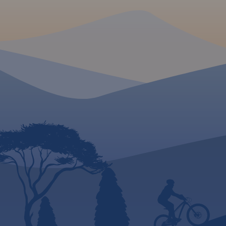
MAPA TURYSTYCZNA W
APLIKACJI TRASEO
Mapa samochodowa Słowacji i
Czech zawiera: aktualną sieć
autostrad, dróg ekspresowych i
głównych, z podziałem na
dwupasmowe i
jednopasmowe; drogi w
budowie, numerację dróg oraz
kilometraż. Na mapie
zaznaczono: przejścia
graniczne, Autostradowe
Miejsca Obsługi Podróżnych,
wybrane stacje benzynowe,
parkingi i promy wodne, porty