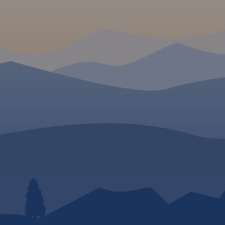
uwzględniono atrakcje
Waldemar Brygier
turystyczne oraz informacje
(naszesudety.pl). Wśród
praktyczne.
Rok wydania 2020
polecanych atrakcji: za
pałace, muzea, skansen
kopalnie, twierdze, osob
przyrody, uzdrowiska i w
innych. Zapraszamy do
lektury! Mapę offline m
zakupić w aplikacji Tra
urządzenia mobilne.
Ro
wydania 2019