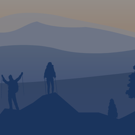
mki,
y,
liwości
iele
ożna
seo na
k