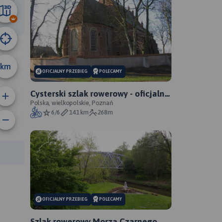
18 km
km
OFICJALNY PRZEBIEG
POLECAMY
Cysterski szlak rowerowy - oficjalny
przebieg
Polska, wielkopolskie, Poznań
6/6
141 km
268m
anie trasy:
a trasy:
OFICJALNY PRZEBIEG
POLECAMY
Szlak rowerowy Morza Czarnego