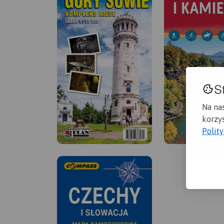
S
Na na
korzys
Polit