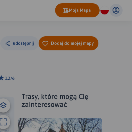
Moja Mapa
udostępnij
Dodaj do mojej mapy
1.2/6
ributors
Trasy, które mogą Cię
zainteresować