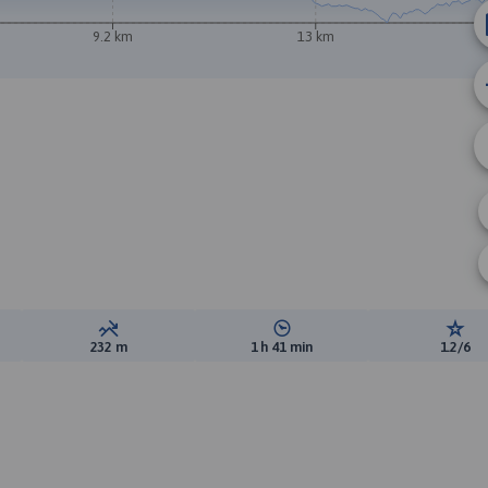
9.2 km
13 km
ewyższeń:
Suma spadków:
Średni czas potrzebny na pokon
Ocen
232 m
1 h 41 min
1.2/6