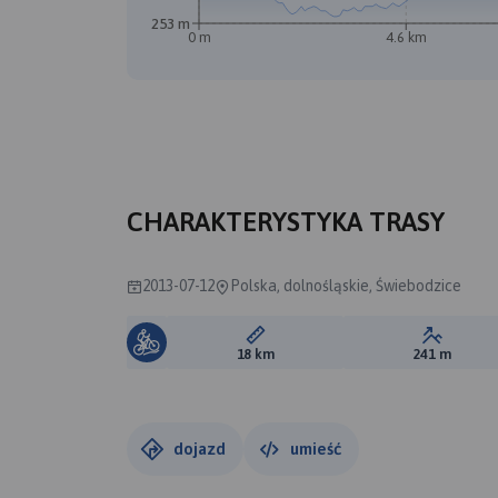
253 m
0 m
4.6 km
CHARAKTERYSTYKA TRASY
2013-07-12
Polska, dolnośląskie, Świebodzice
Długość trasy:
Suma prz
18 km
241 m
dojazd
umieść