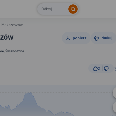
Odkryj
- Mokrzeszów
szów
pobierz
drukuj
kie, Świebodzice
2
1 km
© Traseo Map
© OpenMapTiles
© OpenStreetMap cont