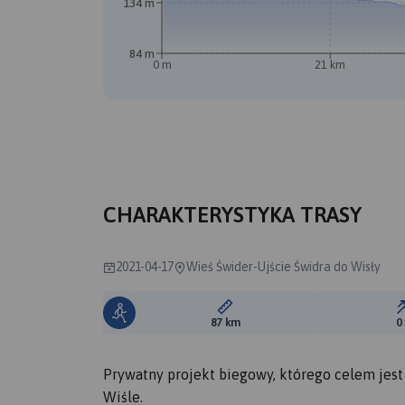
134 m
84 m
0 m
21 km
CHARAKTERYSTYKA TRASY
2021-04-17
Wieś Świder-Ujście Świdra do Wisły
Długość trasy:
87 km
0
Prywatny projekt biegowy, którego celem jest
Wiśle.