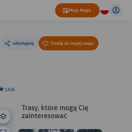
Moja Mapa
udostępnij
Dodaj do mojej mapy
1.5/6
ributors
Trasy, które mogą Cię
zainteresować