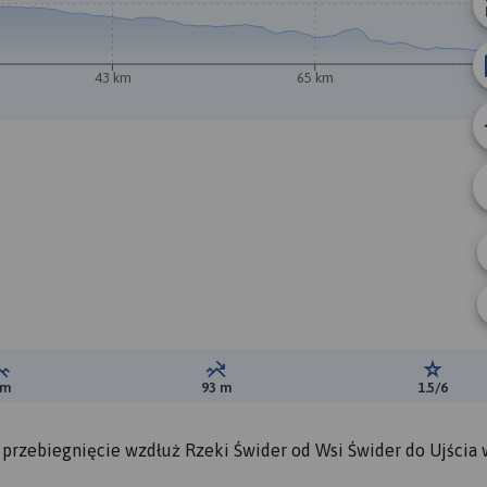
43 km
65 km
A
Suma przewyższeń:
Suma spadków:
Ocena t
 m
93 m
1.5/6
 przebiegnięcie wzdłuż Rzeki Świder od Wsi Świder do Ujścia 