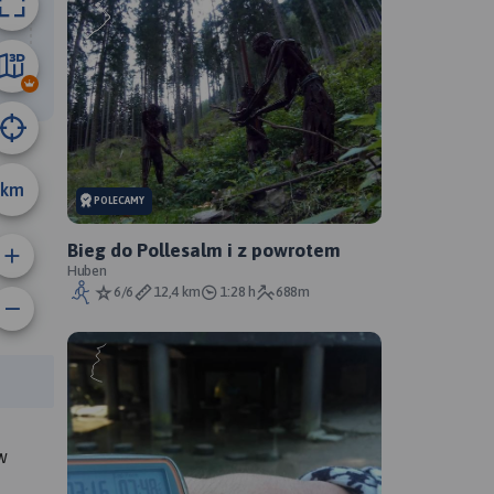
87 km
km
POLECAMY
Bieg do Pollesalm i z powrotem
Huben
6/6
12,4 km
1:28 h
688m
rasy:
w