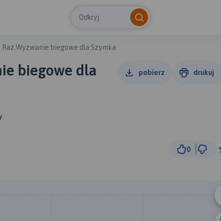
Odkryj
a Raz.Wyzwanie biegowe dla Szymka
ie biegowe dla
pobierz
drukuj
y
0
10 km
© Traseo Map
© OpenMapTiles
© OpenStreetMap cont