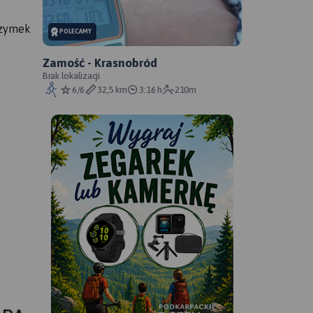
Szymek
POLECAMY
Zamość - Krasnobród
Brak lokalizacji
6/6
32,5 km
3:16 h
210m