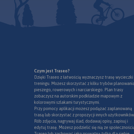
Pruszkowa,
i Mazowiecki Park
Józefowa, Konstancina-
Krajobrazowy.
Rok wydania
Jeziornej, Otwocka, Karczewa,
2024
Mińska Mazowieckiego, Góry
Kalwarii.
Czym jest Traseo?
Dzięki Traseo z łatwością wyznaczysz trasę wycieczki
treningu. Możesz skorzystać z kilku trybów planowania
pieszego, rowerowych i narciarskiego. Plan trasy
zobaczysz na autorskim podkładzie mapowym z
kolorowymi szlakami turystycznymi.
Przy pomocy aplikacji możesz podążać zaplanowaną
trasą lub skorzystać z propozycji innych użytkowników
Rób zdjęcia, nagrywaj ślad, dodawaj opisy, zapisuj i
edytuj trasę. Możesz podzielić się nią ze społeczności
Traseo lub zachować jako prywatną tylko dla siebie,