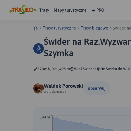
Trasy
Mapy turystyczne
PRO
Trasy turystyczne
Trasy biegowe
Świder n
Świder na Raz.Wyzwan
Szymka
87 km
0 m
93 m
Wieś Świder-Ujście Świdra do Wisł
Waldek Porowski
obserwuj
waldek.masaz
184 m
B