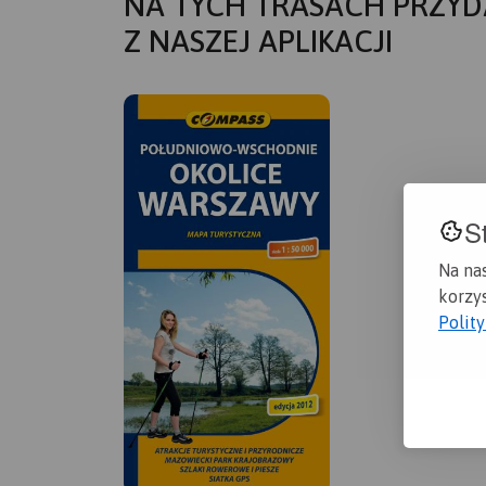
NA TYCH TRASACH PRZYD
Z NASZEJ APLIKACJI
S
Na na
korzys
Polit