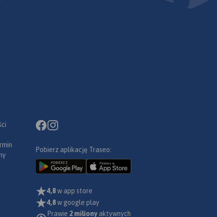
ci
rmin
Pobierz aplikację Traseo:
ny
4,8
w app store
4,8
w google play
Prawie
2 miliony
aktywnych