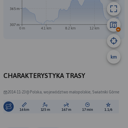
365 m
307 m
0 m
4.1 km
8.2 km
12 km
16 km
km
B
CHARAKTERYSTYKA TRASY
2014-11-23
Polska, województwo małopolskie, Swiatniki Górne
Długość trasy:
Suma przewyższeń:
Suma spadków:
Średni czas potrzebny 
Ocena tras
16 km
125 m
167 m
17 min
1.1/6