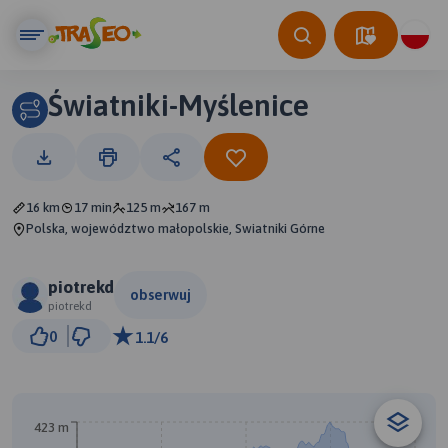
Światniki-Myślenice
16 km
17 min
125 m
167 m
Polska, województwo małopolskie, Swiatniki Górne
piotrekd
obserwuj
piotrekd
3 km
0
1.1/6
© Traseo Map
© OpenMapTiles
© OpenStreetMap contributors
A
423 m