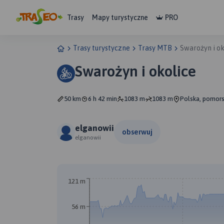
Trasy
Mapy turystyczne
PRO
Trasy turystyczne
Trasy MTB
Swarożyn i ok
Swarożyn i okolice
50 km
6 h 42 min
1083 m
1083 m
Polska, pomors
elganowii
obserwuj
elganowii
121 m
56 m