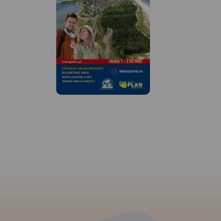
MAPA TURYSTYCZNA
APLIKACJI TRASEO
Mapa Wydawnictw
"Mierzeja Wiślana i
Wiślane" poza wym
w tytule Mierzeją i
Wiślanymi obejmuj
zasięgiem także, W
Elbląską oraz część 
Kaszubskiego, Wybr
MAPA TURYSTYCZNA W
APLIKACJI TRASEO
Staropruskie, Pojezi
Starogardzkie i Dzi
Morąskie. Mapa uwz
Mapa Kociewia i Powiśla w