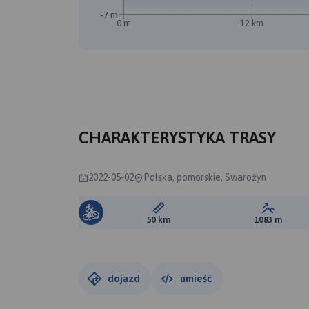
-7 m
0 m
12 km
CHARAKTERYSTYKA TRASY
2022-05-02
Polska, pomorskie, Swarożyn
Długość trasy:
Suma prz
50 km
1083 m
dojazd
umieść