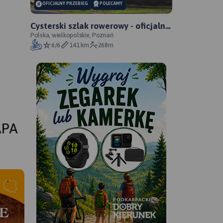
OFICJALNY PRZEBIEG
POLECAMY
Cysterski szlak rowerowy - oficjalny
przebieg
Polska, wielkopolskie, Poznań
6/6
141 km
268m
APA