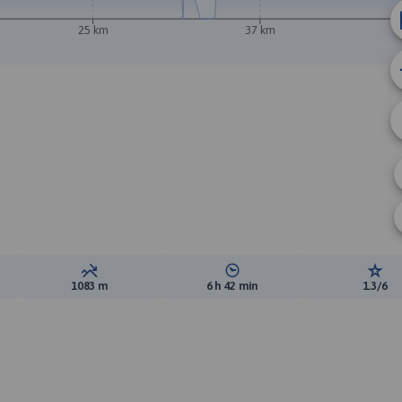
25 km
37 km
ewyższeń:
Suma spadków:
Średni czas potrzebny na pokon
Ocen
1083 m
6 h 42 min
1.3/6