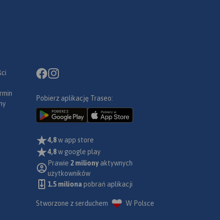
ci
rmin
Pobierz aplikację Traseo:
ny
4,8
w app store
4,8
w google play
Prawie
2 miliony
aktywnych
użytkowników
1.5 miliona
pobrań aplikacji
Stworzone z serduchem
W Polsce