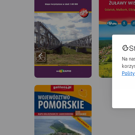
S
Na na
korzys
Polit