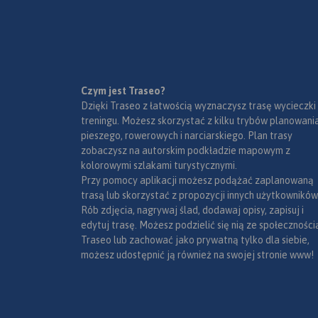
zamieszkany przez ok. 350 tys.
mapki tematyczne z
mieszkańców. Część
podziałem administracyjnym,
mieszkańców regionu
kodami pocztowymi, ochroną
posługuje się gwarami
przyrody i krainami
kociewskimi.
goegraficznymi.
Czym jest Traseo?
Dzięki Traseo z łatwością wyznaczysz trasę wycieczki
treningu. Możesz skorzystać z kilku trybów planowania
pieszego, rowerowych i narciarskiego. Plan trasy
zobaczysz na autorskim podkładzie mapowym z
kolorowymi szlakami turystycznymi.
Przy pomocy aplikacji możesz podążać zaplanowaną
trasą lub skorzystać z propozycji innych użytkowników
Rób zdjęcia, nagrywaj ślad, dodawaj opisy, zapisuj i
edytuj trasę. Możesz podzielić się nią ze społeczności
Traseo lub zachować jako prywatną tylko dla siebie,
możesz udostępnić ją również na swojej stronie www!