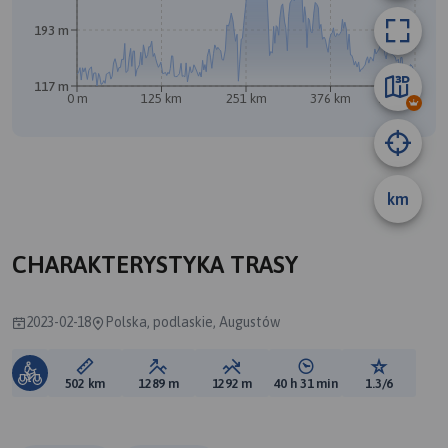
193 m
117 m
0 m
125 km
251 km
376 km
502 km
km
B
A
CHARAKTERYSTYKA TRASY
2023-02-18
Polska, podlaskie, Augustów
Długość trasy:
Suma przewyższeń:
Suma spadków:
Średni czas potrzebny 
Ocena tras
502 km
1289 m
1292 m
40 h 31 min
1.3/6