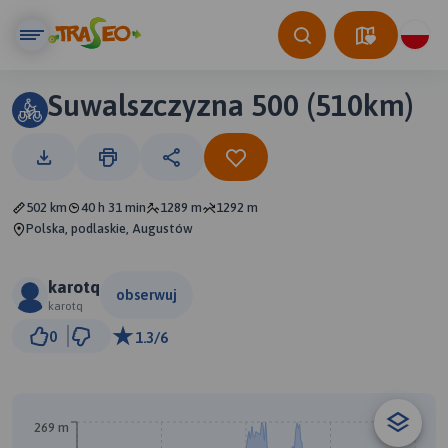
Suwalszczyzna 500 (510km)
502 km
40 h 31 min
1289 m
1292 m
Polska, podlaskie, Augustów
karotq
obserwuj
karotq
20 km
0
1.3/6
© Traseo Map
© OpenMapTiles
© OpenStreetMap contributors
269 m