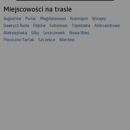
Miejscowości na trasie
Augustów
Puńsk
Magdalenowo
Krasnopol
Wiżajny
Gawrych Ruda
Filipów
Sobolewo
Topiłówka
Aleksandrowo
Aleksiejówka
Giby
Leszczewek
Nowa Wieś
Płociczno-Tartak
Szczebra
Wierśnie