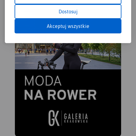
liczne, okazałe głazy
Miłośnicy podróży na dwóch
tworzące głazowiska,
Dostosuj
kółkach mogą zapoznać się
przetransportowane tu ze
z dokładnym przebiegiem
Skandynawii. Uroku dodają
prawie 100 km fragmentu
Akceptuj wszystkie
rozległe kompleksy Puszczy
najdłużej trasy rowerowej
Augustowskiej, okalającej
(wydzielony pas ruchu) w
większą część linii brzegowej
Polsce, tj. "Green Velo".
Jeziora Wigry.
Obszar ten to idealne miejsce
dla amatorów sportów
wodnych. Dużą
popularnością cieszą się
spływy kajakowe Czarną
Hańczą. Warto również
wybrać się na spacery i
wycieczki rowerowe po
Wigierskim Parku
Narodowym i Suwalskim
Parku Krajobrazowym.
Rok
wydania 2023