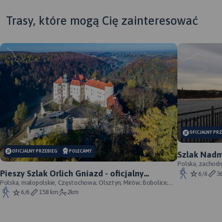
Trasy, które mogą Cię zainteresować
MAPA TURYSTYCZNA W
APLIKACJI TRASEO
OFICJALNY PR
MAPA TURYSTYCZNA W
OFICJALNY PRZEBIEG
POLECAMY
Szlak Nadmo
APLIKACJI TRASEO
Polska, zachodn
Pieszy Szlak Orlich Gniazd - oficjalny
6/6
3
przebieg szlaku
Polska, małopolskie, Częstochowa; Olsztyn; Mirów; Bobolice;
Mapa przedstawia
Morsko; Ogrodzieniec; Pilica; Smoleń; By
6/6
158 km
2km
najatrakcyjniejszy
turystycznie fragment
Suwalszczyzny, obejmujący