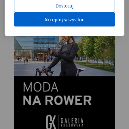
jeziorem – Hańczą na czele.
Dostosuj
Polodowcową pamiątką są
liczne, okazałe głazy
Akceptuj wszystkie
tworzące głazowiska,
przetransportowane tu ze
Skandynawii. Uroku dodają
rozległe kompleksy Puszczy
Augustowskiej, okalającej
większą część linii brzegowej
Jeziora Wigry.
Obszar ten to idealne miejsce
dla amatorów sportów
wodnych. Dużą
popularnością cieszą się
spływy kajakowe Czarną
Hańczą. Warto również
wybrać się na spacery i
wycieczki rowerowe po
Wigierskim Parku
Narodowym i Suwalskim
Parku Krajobrazowym.
Rok
wydania 2023