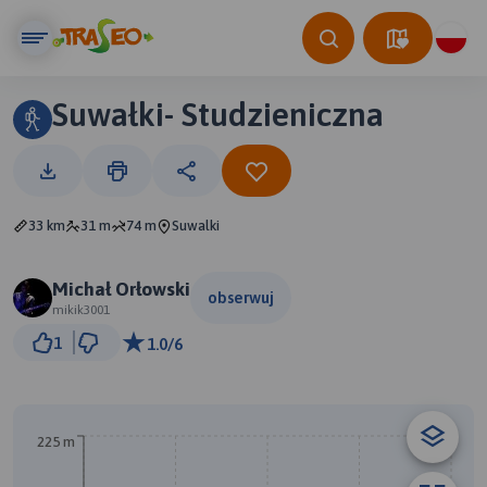
Suwałki- Studzieniczna
33 km
31 m
74 m
Suwalki
Michał Orłowski
obserwuj
mikik3001
10 km
1
1.0/6
© Traseo Map
© OpenMapTiles
© OpenStreetMap contributors
A
225 m