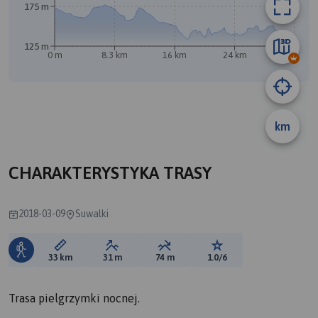
175 m
125 m
0 m
8.3 km
16 km
24 km
33 km
km
B
CHARAKTERYSTYKA TRASY
2018-03-09
Suwalki
Długość trasy:
Suma przewyższeń:
Suma spadków:
Ocena trasy:
33 km
31 m
74 m
1.0/6
Trasa pielgrzymki nocnej.