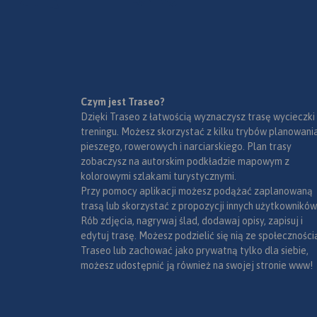
kopalnie, twierdze, osobliwości
przyrody, uzdrowiska i wiele
innych. Zapraszamy do
lektury! Mapę offline można
zakupić w aplikacji Traseo na
urządzenia mobilne.
Rok
wydania 2019
Czym jest Traseo?
Dzięki Traseo z łatwością wyznaczysz trasę wycieczki
treningu. Możesz skorzystać z kilku trybów planowania
pieszego, rowerowych i narciarskiego. Plan trasy
zobaczysz na autorskim podkładzie mapowym z
kolorowymi szlakami turystycznymi.
Przy pomocy aplikacji możesz podążać zaplanowaną
trasą lub skorzystać z propozycji innych użytkowników
Rób zdjęcia, nagrywaj ślad, dodawaj opisy, zapisuj i
edytuj trasę. Możesz podzielić się nią ze społeczności
Traseo lub zachować jako prywatną tylko dla siebie,
możesz udostępnić ją również na swojej stronie www!