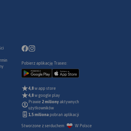
ci
rmin
Pobierz aplikację Traseo:
ny
4,8
w app store
4,8
w google play
Prawie
2 miliony
aktywnych
użytkowników
1.5 miliona
pobrań aplikacji
Stworzone z serduchem
W Polsce