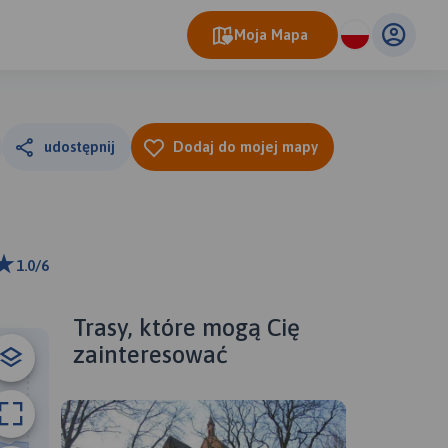
Moja Mapa
udostępnij
Dodaj do mojej mapy
1.0/6
ributors
Trasy, które mogą Cię
zainteresować