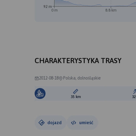
92 m
0 m
8.8 km
CHARAKTERYSTYKA TRASY
2012-08-18
Polska, dolnośląskie
Długość trasy:
35 km
3
dojazd
umieść