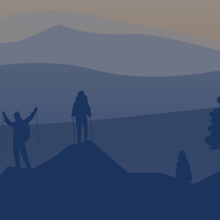
ne.
rowe
era
clegową.
zyjazne
isowa
mi,
 w
ybrane
ótką
m.