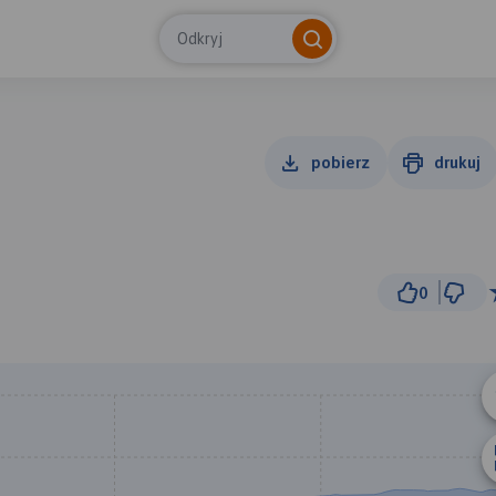
Odkryj
pobierz
drukuj
0
3 km
© Traseo Map
© OpenMapTiles
© OpenStreetMap cont