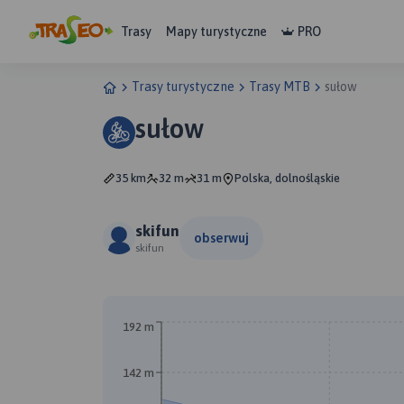
Trasy
Mapy turystyczne
PRO
Trasy turystyczne
Trasy MTB
sułow
sułow
35 km
32 m
31 m
Polska, dolnośląskie
skifun
obserwuj
skifun
192 m
142 m