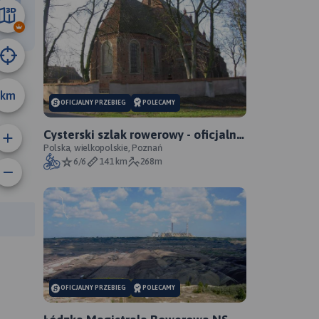
35 km
km
OFICJALNY PRZEBIEG
POLECAMY
Cysterski szlak rowerowy - oficjalny
przebieg
Polska, wielkopolskie, Poznań
6/6
141 km
268m
rasy:
OFICJALNY PRZEBIEG
POLECAMY