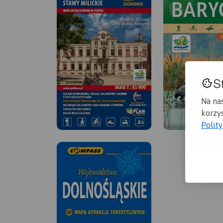
S
Na na
korzys
Polit