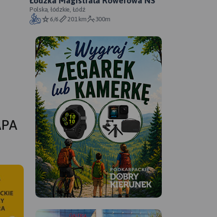
Łódzka Magistrala Rowerowa NS
Polska, łódzkie, Łódź
6/6
201 km
300m
APA