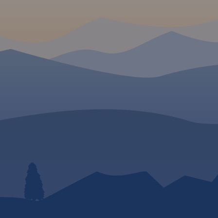
bserwatorów.
mapie zostały zaznaczone
przyrodnicze i edukacyj
chingu
umożliwiają
wszystkie szlaki piesze,
Szczególnie zostały
wnie. Bogate, a przy
rowerowe, konne i kajakowe
uwypuklone drogi rowe
 także dziedzictwo
oraz ścieżki przyrodnicze i
istniejące, w budowie i
aru. Osobliwością
edukacyjne z podaniem ich
planowane. Mapa zawi
ioły, domy z rudy
długości. Mapa zawiera
atrakcje turystyczne,
kowe jazy. Skala
atrakcje przyrodnicze i bazę
przyrodnicze i bazę no
 dokładne
noclegową oraz jako
Dodatkowo zostały
ieżek, szlaków
ciekawostkę gniazda bocianie.
zaznaczone miejsca pr
ch, kajakowych,
rowerzystom. Część op
zilustrowana fotografia
offline można
obejmuje obszar mapy
 Traseo na
podziale na regiony, w
.
Rok wydania
szlaki rowerowe oraz kr
charakterystykę miejsc
przyjaznych rowerzysto