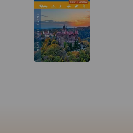
MAPA TURYSTYCZNA W
APLIKACJI TRASEO
MAPA TURYSTYCZNA 
TRASEO
Mapa obejmuje cały
Mapa częsci zachodniej Doliny
Krajobrazowego Dol
Baryczy obejmuje obszar od
tereny przyległe. Z
Rudy Sułowskiej do ujścia
wyznaczają: Ostrów
Baryczy do Odry. Jest to obszar
północy, Twardogór
ograniczony współrzędnymi
Rawicz na zachodzie
16°16’ - 17°09’ długości
wschodzie. Jest to 
geograficznej wschodniej oraz
atrakcyjny przyrodni
51°19’-51°42’ szerokości
tu największy w Eur
geograficznej północnej.
sztucznych stawów 
Zaznaczono tu wszystkie szlaki
Milickie to również 
piesze, rowerowe, konne i
rezerwat ornitologicz