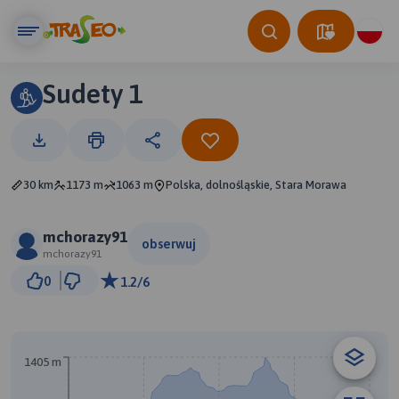
Sudety 1
30 km
1173 m
1063 m
Polska, dolnośląskie, Stara Morawa
mchorazy91
obserwuj
mchorazy91
3 km
0
1.2/6
© Traseo Map
© OpenMapTiles
© OpenStreetMap contributors
A
B
1405 m