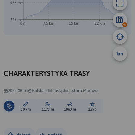
966 m
526 m
0 m
7.5 km
15 km
22 km
30 km
km
CHARAKTERYSTYKA TRASY
2022-08-04
Polska, dolnośląskie, Stara Morawa
Długość trasy:
Suma przewyższeń:
Suma spadków:
Ocena trasy:
30 km
1173 m
1063 m
1.2/6
dojazd
umieść