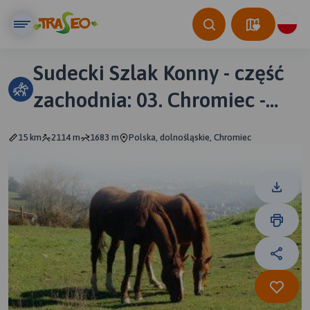
Sudecki Szlak Konny - część
zachodnia: 03. Chromiec -
Gierczyn
15 km
2114 m
1683 m
Polska, dolnośląskie, Chromiec