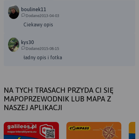
(Góry Izerskie), Proszowa, przecznica, Mirsk, Wolimierz
boulinek11
(Pogórze izerskie),Zamek Świecie, Miłoszów, Platerówka,
Dodane2013-04-03
Siekierczyn, Pisarzowice, Nawojów Łużycki, Gierałtów,
Ciekawy opis
Wykroty, Stary Gaj, Bory Dolnośląskie i Zamek Kliczków.
kys30
Dodane2015-08-15
ładny opis i fotka
NA TYCH TRASACH PRZYDA CI SIĘ
MAPOPRZEWODNIK LUB MAPA Z
NASZEJ APLIKACJI