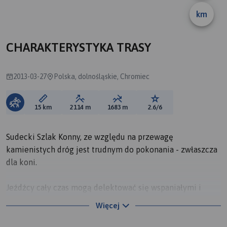
km
A
CHARAKTERYSTYKA TRASY
2013-03-27
Polska, dolnośląskie, Chromiec
Długość trasy:
Suma przewyższeń:
Suma spadków:
Ocena trasy:
15 km
2114 m
1683 m
2.6/6
Sudecki Szlak Konny, ze względu na przewagę
kamienistych dróg jest trudnym do pokonania - zwłaszcza
dla koni.
Jeźdźcy cały czas mogą delektować się wspaniałymi i
uroczymi widokami Sudetów. Warto podkreślić, że
Więcej
zdaniem miłośników górskiej turystyki jeździeckiej jest to
również najbardziej krajoznawczy szlak Polskich gór.