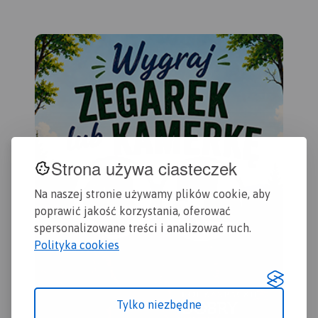
uwz
rowerowymi. Obszar mapy
Obejmuje zasięgiem Stęszew,
nie
obejmuje teren Parku
Środę Wielkopolską,
tur
Krajobrazowego Puszczy
Kostrzyn.
ora
Zielonki oraz Park
Rok
Krajobrazowy Promno.
Strona używa ciasteczek
Na naszej stronie używamy plików cookie, aby
poprawić jakość korzystania, oferować
spersonalizowane treści i analizować ruch.
Polityka cookies
Tylko niezbędne