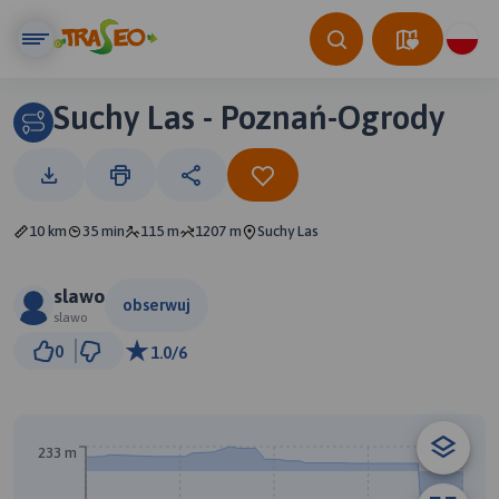
Suchy Las - Poznań-Ogrody
10 km
35 min
115 m
1207 m
Suchy Las
slawo
obserwuj
slawo
2 km
0
1.0/6
© Traseo Map
© OpenMapTiles
© OpenStreetMap contributors
A
233 m