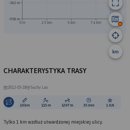
-362 m
-958 m
0 m
2.5 km
5 km
7.6 km
10 km
km
B
CHARAKTERYSTYKA TRASY
2012-05-18
Suchy Las
Długość trasy:
Suma przewyższeń:
Suma spadków:
Średni czas potrzebny 
Ocena tras
10 km
115 m
1207 m
35 min
1.0/6
Tylko 1 km wzdłuż utwardzonej miejskiej ulicy.